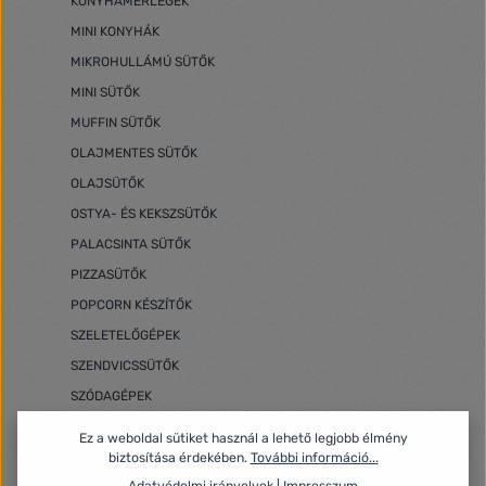
KONYHAMÉRLEGEK
MINI KONYHÁK
MIKROHULLÁMÚ SÜTŐK
MINI SÜTŐK
MUFFIN SÜTŐK
OLAJMENTES SÜTŐK
OLAJSÜTŐK
OSTYA- ÉS KEKSZSÜTŐK
PALACSINTA SÜTŐK
PIZZASÜTŐK
POPCORN KÉSZÍTŐK
SZELETELŐGÉPEK
SZENDVICSSÜTŐK
SZÓDAGÉPEK
SZUVIDÁLÓK
Ez a weboldal sütiket használ a lehető legjobb élmény
TÁLAS MIXEREK
biztosítása érdekében.
További információ...