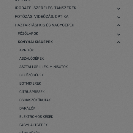
IRODAFELSZERELÉS, TANSZEREK
FOTÓZÁS, VIDEÓZÁS, OPTIKA
HÁZTARTÁSI KIS ÉS NAGYGÉPEK
FŐZŐLAPOK
KONYHAI KISGÉPEK
APRÍTÓK
ASZALÓGÉPEK
ASZTALI GRILLEK, MINISÜTŐK
BEFŐZŐGÉPEK
BOTMIXEREK
CITRUSPRÉSEK
CSOKISZÖKŐKUTAK
DARÁLÓK
ELEKTROMOS KÉSEK
FAGYLALTGÉPEK