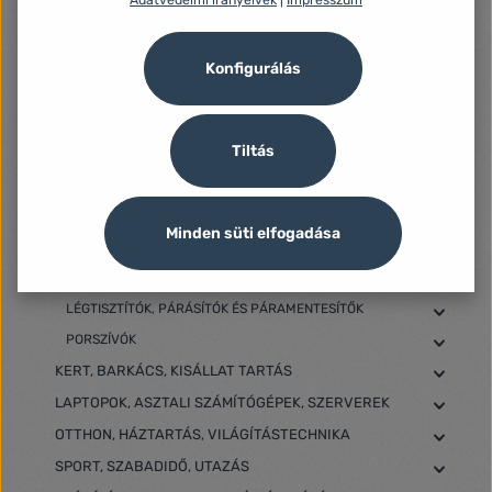
Adatvédelmi irányelvek
|
Impresszum
TEJHABOSÍTÓK
TÉSZTAKÉSZÍTŐK
TOJÁSFŐZŐK
Konfigurálás
TURMIXGÉPEK
VATTACUKOR KÉSZÍTŐK
Tiltás
VÍZFORRALÓK
VÍZTISZTÍTÓ KANCSÓK, VÍZTISZTÍTÓK
HÁZTARTÁSI KISGÉPEK
Minden süti elfogadása
HÁZTARTÁSI NAGYGÉPEK
KÁVÉZÁS
LÉGTISZTÍTÓK, PÁRÁSÍTÓK ÉS PÁRAMENTESÍTŐK
PORSZÍVÓK
KERT, BARKÁCS, KISÁLLAT TARTÁS
LAPTOPOK, ASZTALI SZÁMÍTÓGÉPEK, SZERVEREK
OTTHON, HÁZTARTÁS, VILÁGÍTÁSTECHNIKA
SPORT, SZABADIDŐ, UTAZÁS