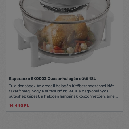
Esperanza EKO003 Quasar halogén sütő 18L
Tulajdonságok:Az eredeti halogén fűtőberendezéssel időt
takarít meg, hogy a sütési idő kb. 40% a hagyományos
sütéshez képest, a halogén lámpának köszönhetően, amely
infravörös sugarakat is használ. Az étel gyorsan
14 440 Ft
felmelegszik, így megőrzi az étel a természetes ízt és a
vitamintartalmát. A készüléket szilárd élelmiszerek
sütéséhez, grillezéséhez, párolásához, pirításhoz,
pörköléshez, sütéshez, melegítéshez és kiolvasztáshoz
tervezték. A plusz gyűrűs adapternek köszönhetően a