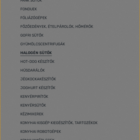
FÁNK SÜTŐK
FONDUEK
FÓLIÁZÓGÉPEK
FŐZŐEDÉNYEK, ÉTELPÁROLÓK, HŐMÉRŐK
GOFRI SÜTŐK
GYÜMÖLCSCENTRIFUGÁK
HALOGÉN SÜTŐK
HOT-DOG KÉSZÍTŐK
HÚSDARÁLÓK
JÉGKOCKAKÉSZÍTŐK
JOGHURT KÉSZÍTŐK
KENYÉRPIRÍTÓK
KENYÉRSÜTŐK
KÉZIMIXEREK
KONYHAI KISGÉP KIEGÉSZÍTŐK, TARTOZÉKOK
KONYHAI ROBOTGÉPEK