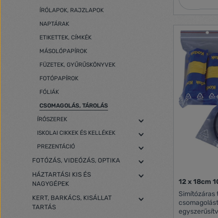
ÍRÓLAPOK, RAJZLAPOK
NAPTÁRAK
ETIKETTEK, CÍMKÉK
MÁSOLÓPAPÍROK
FÜZETEK, GYŰRŰSKÖNYVEK
FOTÓPAPÍROK
FÓLIÁK
CSOMAGOLÁS, TÁROLÁS
ÍRÓSZEREK
ISKOLAI CIKKEK ÉS KELLÉKEK
PREZENTÁCIÓ
FOTÓZÁS, VIDEÓZÁS, OPTIKA
HÁZTARTÁSI KIS ÉS
12 x 18cm 1
NAGYGÉPEK
Simítózáras 
KERT, BARKÁCS, KISÁLLAT
csomagolást 
TARTÁS
egyszerűsítv