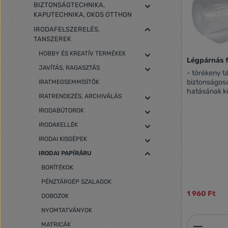
BIZTONSÁGTECHNIKA,
KAPUTECHNIKA, OKOS OTTHON
IRODAFELSZERELÉS,
TANSZEREK
HOBBY ÉS KREATÍV TERMÉKEK
Légpárnás f
JAVÍTÁS, RAGASZTÁS
- törékeny tárgya
biztonságosabb szá
IRATMEGSEMMÍSÍTŐK
hatásának k
IRATRENDEZÉS, ARCHIVÁLÁS
egyaránt véd - hajtogatható - tekerhe
igény szerint vágható - 
IRODABÚTOROK
1 db-os kisz
IRODAKELLÉK
IRODAI KISGÉPEK
IRODAI PAPÍRÁRU
BORÍTÉKOK
PÉNZTÁRGÉP SZALAGOK
1 960 Ft
DOBOZOK
NYOMTATVÁNYOK
Termék
MATRICÁK