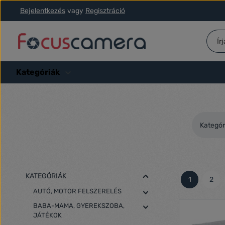
Bejelentkezés
vagy
Regisztráció
ás a fő tartalomra
Ugrás a kereséshez
Ugrás a fő navigációhoz
Kategóriák
Kategór
KATEGÓRIÁK
1
2
Oldal
Olda
AUTÓ, MOTOR FELSZERELÉS
BABA-MAMA, GYEREKSZOBA,
JÁTÉKOK