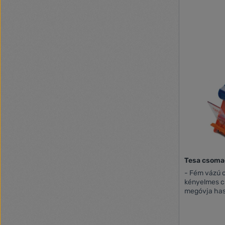
Tesa csoma
- Fém vázú 
kényelmes c
megóvja has
sérülésektő
kisebb szél
Szalag nélkül 