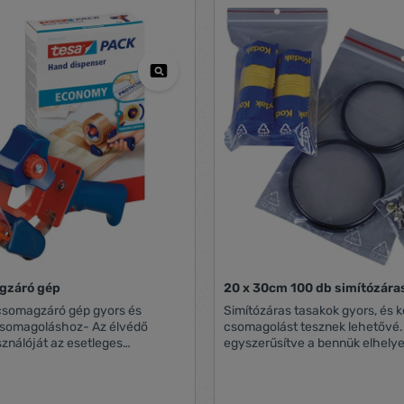
helyezve is használható A kivá
fogantyúknak köszönhetően k
áthelyezhető az egyik szobábó
Levehető tetővel, mely elrejti 
tartalmát és védi a portól A se
színeknek és visszafogott dizá
köszönhetően tökéletesen illik 
enteriőrbe Lapraszerelt csoma
és könnyen öszeállítható Duplafa
biztonságos tárolás érdekében
törölhető felület Erős, 100%-ba
újrahasznosított és 100%-ban
újrahasznosítható, FSC minősít
hullámkartonból 100%-ban újra
és 100%-ban újrahasznosíthat
műanyagmentes csomagolás
gzáró gép
20 x 30cm 100 db simítózára
csomagzáró gép gyors és
Simítózáras tasakok gyors, és 
somagoláshoz- Az élvédő
csomagolást tesznek lehetővé. 
ználóját az esetleges
egyszerűsítve a bennük elhelyez
l- Alkalmas 50 mm vagy annál
egymástól történő elkülönítését
ességű csomagzáró szalagokhoz-
apró, vagy nagyobb méretű. A 
szállítjuk!
tétel terjedelméhez mérten kiv