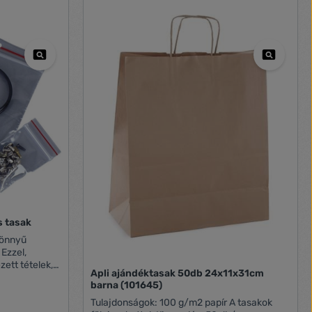
gott
önnyen
l a másikba
a doboz
mleges
jnnak
bármilyen
golás, gyorsan
lú kivitel a
 Könnyen
n
ett
hasznosított
ó,
s tasak
könnyű
Ezzel,
ett tételek,
Apli ajándéktasak 50db 24x11x31cm
, legyen az
barna (101645)
megfelelő
Tulajdonságok: 100 g/m2 papír A tasakok
álasztva a