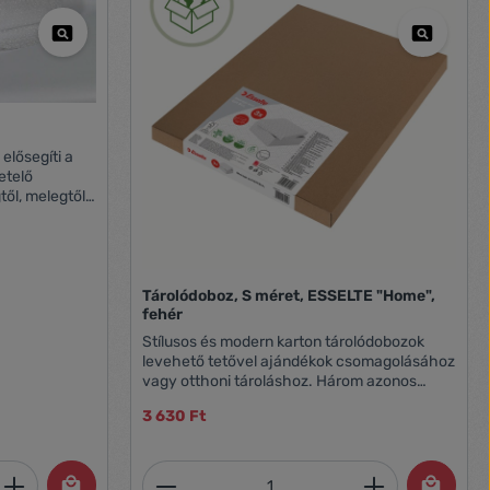
ől, melegtől
Tárolódoboz, S méret, ESSELTE "Home",
fehér
Stílusos és modern karton tárolódobozok
levehető tetővel ajándékok csomagolásához
vagy otthoni tároláshoz. Három azonos
méretű doboz, amelyeket önállóan vagy
3 630 Ft
polcokra helyezve használhat kisebb
tárgyak, például fényképek és személyes
dokumentumok rendezett tárolásához.
et, vagy használja a gombokat a mennyi
 Adja meg a kívánt mennyiséget, vagy h
Termékmennyiség: Adja meg 
Kösse át egy szalaggal és használja ajándék