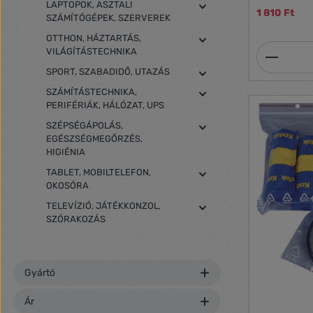
egymástól tö
LAPTOPOK, ASZTALI
1 810 Ft
apró, vagy 
SZÁMÍTÓGÉPEK, SZERVEREK
tétel terjed
OTTHON, HÁZTARTÁS,
simítózásra 
Termék
VILÁGÍTÁSTECHNIKA
SPORT, SZABADIDŐ, UTAZÁS
SZÁMÍTÁSTECHNIKA,
PERIFÉRIÁK, HÁLÓZAT, UPS
SZÉPSÉGÁPOLÁS,
EGÉSZSÉGMEGŐRZÉS,
HIGIÉNIA
TABLET, MOBILTELEFON,
OKOSÓRA
TELEVÍZIÓ, JÁTÉKKONZOL,
SZÓRAKOZÁS
Gyártó
Ár