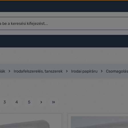
iák
Irodafelszerelés, tanszerek
Irodai papíráru
Csomagolás,
3
4
5
l
Oldal
Oldal
Oldal