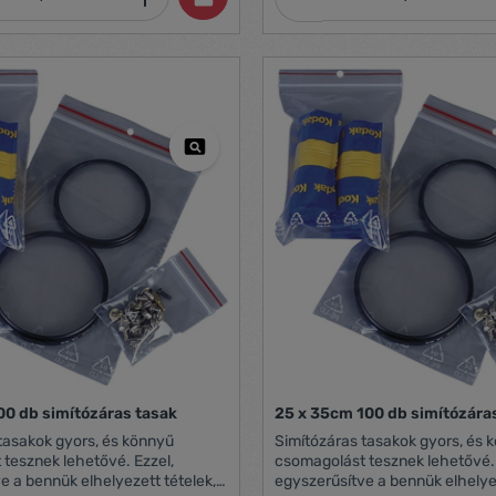
00 db simítózáras tasak
25 x 35cm 100 db simítózára
tasakok gyors, és könnyű
Simítózáras tasakok gyors, és 
tesznek lehetővé. Ezzel,
csomagolást tesznek lehetővé. 
e a bennük elhelyezett tételek,
egyszerűsítve a bennük elhelyez