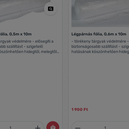
ólia, 0,5m x 10m
Légpárnás fólia, 0,6m x 10m
k védelmére - elősegíti a
- törékeny tárgyak védelmére - elősegíti a
llítást - szigetelő
biztonságosabb szállítást - szigetelő
öszönhetően hidegtől, melegtől
hatásának köszönhetően hidegt
tő -
egyaránt véd - hajtogatható - tekerhető -
vastagság: 2x30 µ -
igény szerint vágható - vastagság: 2x30 µ -
erelés
1 db-os kiszerelés
1 900 Ft
mennyiség: Adja meg a kívánt mennyiség
Termékmennyiség: