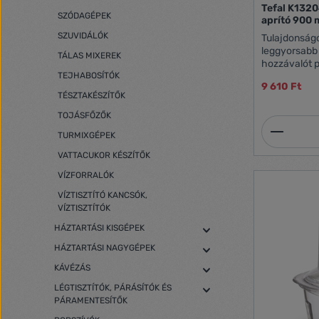
Tefal K132
SZÓDAGÉPEK
aprító 900 
SZUVIDÁLÓK
Tulajdonság
leggyorsabb
TÁLAS MIXEREK
hozzávalót p
másodperces
TEJHABOSÍTÓK
9 610 Ft
otthoni étel
TÉSZTAKÉSZÍTŐK
egyszerűbb!
kései egysze
TOJÁSFŐZŐK
Termék
EGY ÚJ KÉZ
TURMIXGÉPEK
TAKARÍT MEG
technológiá
VATTACUKOR KÉSZÍTŐK
hozza: az er
VÍZFORRALÓK
független fo
aprítást és k
VÍZTISZTÍTÓ KANCSÓK,
Bármilyen h
VÍZTISZTÍTÓK
apríthatót is
HÁZTARTÁSI KISGÉPEK
hagymát. G
elhelyezkedő
HÁZTARTÁSI NAGYGÉPEK
rendszerrel a
és néhány m
KÁVÉZÁS
művelet. APRÍTSON FEL MINDENT, AMIT
LÉGTISZTÍTÓK, PÁRÁSÍTÓK ÉS
CSAK SZERET
PÁRAMENTESÍTŐK
rozsdamentes