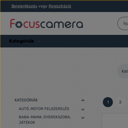
Bejelentkezés
vagy
Regisztráció
ás a fő tartalomra
Ugrás a kereséshez
Ugrás a fő navigációhoz
Kategóriák
Kat
KATEGÓRIÁK
1
2
Oldal
Olda
AUTÓ, MOTOR FELSZERELÉS
BABA-MAMA, GYEREKSZOBA,
JÁTÉKOK