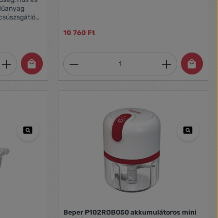
Kapacitás: 1 l, üvegtál Kés: rozsdamentes
 Műanyag
Tápellátás: 230 V~ Méret: 19 x 22 x 16 cm
 csúszsgátló
ókés Habverő
10 760 Ft
et, vagy használja a gombokat a mennyi
 Adja meg a kívánt mennyiséget, vagy h
Termékmennyiség: Adja meg 
Beper P102ROB050 akkumulátoros mini