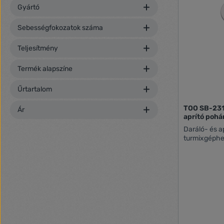
Gyártó
TECHNIKAI I
frekvencia: 
Teljesítmény
Sebességfokozatok száma
Méret: 230 
Teljesítmény
Termék alapszíne
Űrtartalom
TOO SB-231
Ár
aprító pohá
Daráló- és a
turmixgéph