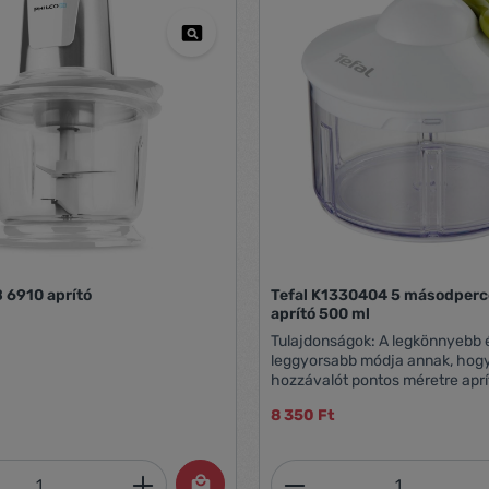
 6910 aprító
Tefal K1330404 5 másodperc
aprító 500 ml
Tulajdonságok: A legkönnyebb 
leggyorsabb módja annak, hog
hozzávalót pontos méretre aprít
másodperces aprítójával az e
8 350 Ft
otthoni ételek készítése ismét 
egyszerűbb! Független rozsda
kései egyszerű használatot biz
mennyiség: Adja meg a kívánt mennyiség
Termékmennyiség:
új kézmozdulat, mellyel időt ta