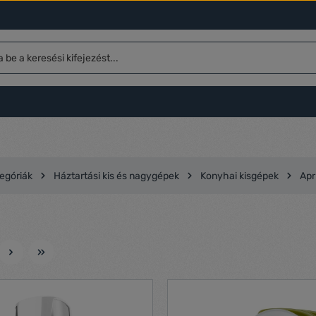
egóriák
Háztartási kis és nagygépek
Konyhai kisgépek
Apr
l