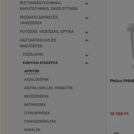
BIZTONSÁGTECHNIKA,
KAPUTECHNIKA, OKOS OTTHON
IRODAFELSZERELÉS,
TANSZEREK
FOTÓZÁS, VIDEÓZÁS, OPTIKA
HÁZTARTÁSI KIS ÉS
NAGYGÉPEK
FŐZŐLAPOK
KONYHAI KISGÉPEK
APRÍTÓK
ASZALÓGÉPEK
Philco PHHB
ASZTALI GRILLEK, MINISÜTŐK
BEFŐZŐGÉPEK
BOTMIXEREK
CITRUSPRÉSEK
15 150 Ft
CSOKISZÖKŐKUTAK
Termék
DARÁLÓK