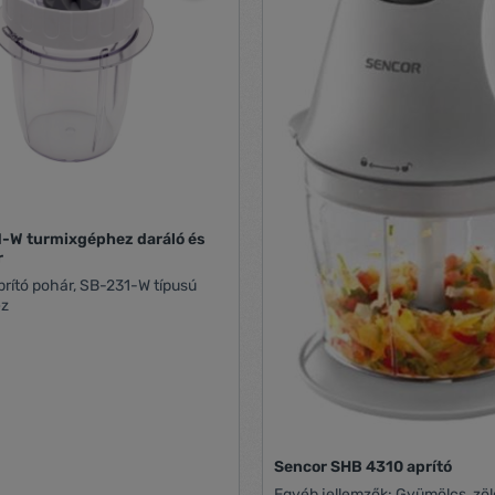
gyümölcs stb. De lehetőség van
NFORMÁCIÓK: Feszültség és
különféle megvak aprítására is. KIVÁL
220-240 V, 50/60 Hz
HÁZISZÓSZÓK Készítse el saját házi
felvétel: 800 W Zajszint: 79 dB
"kézműves" szószait, legyen e
x 185 x 170 mm
vagy akár egy tatármártás. Sőt 
és még bébiétel is pillanatok ala
elkészíthetők. Az esti filmhez ki
szószt készíthet. EGYSZERŰ
KARBANTARTÁS A Sencor aprító egyik
legnagyobb előnye az egyszer
karbantartás. Az aprító penge és
könnyen szétszedhető és akár
-W turmixgéphez daráló és
mosogatógépben is elmosható
r
HÁROMSZOROS VÉDELEM ÉS 
prító pohár, SB-231-W típusú
KARBANTARTÁS A motor csak akkor indul el,
ez
ha a készüléket megfelelően ös
Beépítésre került egy automati
kikapcsolás funkció is, amikor el
fedelet vagy amikor a motor túl
Csúszásmentes lábak mindig st
garantálnak. És minden bizonn
fogja hallani, hogy a kivehető 
mosogatógépben moshatók.
Sencor SHB 4310 aprító
Egyéb jellemzők: Gyümölcs, zöldség, hús és