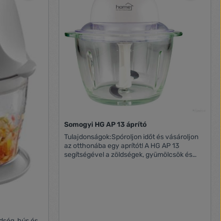
 dió és
Ó
gy majonéz
ízletes pürék
tt
váló salsa
ű
 a tál
.
KÖNNYŰ
Somogyi HG AP 13 áprító
Tulajdonságok:Spóroljon időt és vásároljon
szeszerelték.
az otthonába egy aprítót! A HG AP 13
kus
segítségével a zöldségek, gyümölcsök és
távolítják a
egyéb ételek könnyedén, secc-perc alatt
melegszik.
felapríthatók. A készülék rendkívül könnyen
abil működést
használható. Az 1 literes üvegtálba kerülnek
yal örömmel
az aprítandó ételek, míg a munka nagy részét
alkatrészek
a rozsdamentes kések végzik el. A termék
tisztítása rendkívül gyorsan és könnyedén
megoldható. Jellemzők: Teljesítmény: 320 W