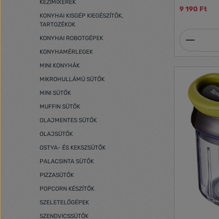
mosogatógép
KÉZIMIXEREK
9 190 Ft
KONYHAI KISGÉP KIEGÉSZÍTŐK,
TARTOZÉKOK
Termék
KONYHAI ROBOTGÉPEK
KONYHAMÉRLEGEK
MINI KONYHÁK
MIKROHULLÁMÚ SÜTŐK
MINI SÜTŐK
MUFFIN SÜTŐK
OLAJMENTES SÜTŐK
OLAJSÜTŐK
OSTYA- ÉS KEKSZSÜTŐK
PALACSINTA SÜTŐK
PIZZASÜTŐK
POPCORN KÉSZÍTŐK
SZELETELŐGÉPEK
SZENDVICSSÜTŐK