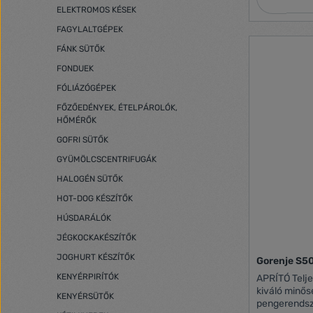
ELEKTROMOS KÉSEK
FAGYLALTGÉPEK
FÁNK SÜTŐK
FONDUEK
FÓLIÁZÓGÉPEK
FŐZŐEDÉNYEK, ÉTELPÁROLÓK,
HŐMÉRŐK
GOFRI SÜTŐK
GYÜMÖLCSCENTRIFUGÁK
HALOGÉN SÜTŐK
HOT-DOG KÉSZÍTŐK
HÚSDARÁLÓK
JÉGKOCKAKÉSZÍTŐK
JOGHURT KÉSZÍTŐK
Gorenje S5
KENYÉRPIRÍTÓK
APRÍTÓ Teljesítmény: 500 W, ON/OFF gomb,
kiváló minős
KENYÉRSÜTŐK
pengerendsze