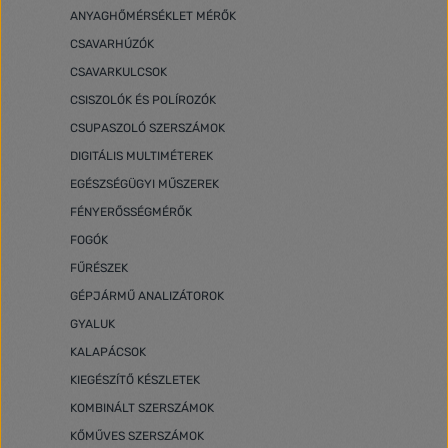
ANYAGHŐMÉRSÉKLET MÉRŐK
CSAVARHÚZÓK
CSAVARKULCSOK
CSISZOLÓK ÉS POLÍROZÓK
CSUPASZOLÓ SZERSZÁMOK
DIGITÁLIS MULTIMÉTEREK
EGÉSZSÉGÜGYI MŰSZEREK
FÉNYERŐSSÉGMÉRŐK
FOGÓK
FŰRÉSZEK
GÉPJÁRMŰ ANALIZÁTOROK
GYALUK
KALAPÁCSOK
KIEGÉSZÍTŐ KÉSZLETEK
KOMBINÁLT SZERSZÁMOK
KŐMŰVES SZERSZÁMOK