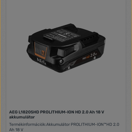
rögzítéshez Termék leírása Az Einhell 18 V / 3 A PXC töltő a
tárolás érdekében a kompakt töltőt fali akasztókkal szerelték
Power X-Change rendszercsalád multifunkcionális és
fel.
egymással kombinálható tagja, amellyel az összes PXC
akkut feltöltheti. Miért érdemes kipróbálnia? Ha egyetlen
akkumulátort és töltőt használ valamennyi készülékéhez,
akkor nem csak a költségeit csökkentheti jelentős
mértékben, hanem a különböző típusú töltők és akkuk
használatából és tárolásából adódó káoszt is elkerülheti.
Nagy teljesítményű, tartós és még pénzt is spórol Önnek: az
akkukat a Power X-Change termékcsalád valamennyi
készülékéhez használhatja, a 18 V 3 A Power X-Change
töltővel pedig valamennyi PXC akkut feltöltheti. Az
alkalmazkodó töltésnek köszönhetően az akkuk élettartama
jelentősen meghosszabbodik. Az optimális töltésről a
folyamatos akkumulátorfelügyeleti rendszer gondoskodik.
Az akku aktuális töltöttségi szintjét a hatfokozatú
töltöttségiszint-jelző LED-ről olvashatja le. A maximális
biztonságról az intelligens töltésfelügyelet gondoskodik. Az
akasztószemnek köszönhetően egyszerűen a falra
akaszthatja a töltőkészüléket.
AEG L1820SHD PROLITHIUM-ION HD 2.0 Ah 18 V
akkumulátor
Termékinformációk:Akkumulátor PROLITHIUM-ION™HD 2.0
Ah 18 V