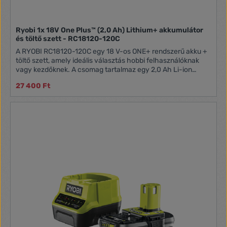
Ryobi 1x 18V One Plus™ (2,0 Ah) Lithium+ akkumulátor
és töltő szett - RC18120-120C
A RYOBI RC18120-120C egy 18 V-os ONE+ rendszerű akku +
töltő szett, amely ideális választás hobbi felhasználóknak
vagy kezdőknek. A csomag tartalmaz egy 2,0 Ah Li-ion
akkumulátort és egy 2 A-es intelligens töltőt, amelyek
27 400 Ft
gyorsan feltölthetők (kb. 60 perc), és hosszú élettartamúak
az IntelliCell™ cellakiegyenlítő rendszernek köszönhetően. A
beépített töltöttségjelző (100 % / 75 % / 50 % / 25 %)
folyamatos tájékoztatást nyújt az energiaállapotról, míg a
kompakt kivitel egyszerű tárolást és kezelését tesz lehetővé.
A szett kompatibilis az összes 18 V ONE+ szerszámmal, így
nagy rugalmasságot biztosít a különböző feladatokhoz.