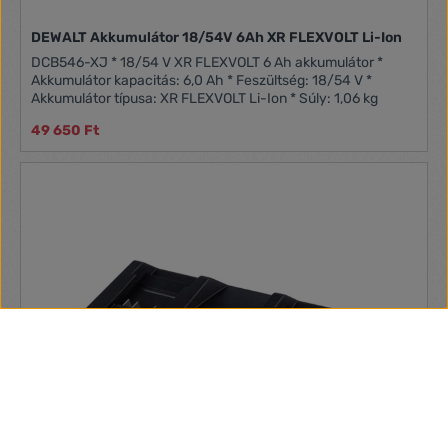
DEWALT Akkumulátor 18/54V 6Ah XR FLEXVOLT Li-Ion
DCB546-XJ * 18/54 V XR FLEXVOLT 6 Ah akkumulátor *
Akkumulátor kapacitás: 6,0 Ah * Feszültség: 18/54 V *
Akkumulátor típusa: XR FLEXVOLT Li-Ion * Súly: 1,06 kg
49 650 Ft