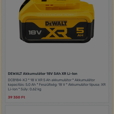
DEWALT Akkumulátor 18V 5Ah XR Li-Ion
DCB184-XJ * 18 V XR 5 Ah akkumulátor * Akkumulátor
kapacitás: 5,0 Ah * Feszültség: 18 V * Akkumulátor típusa: XR
Li-Ion * Súly: 0,62 kg
39 350 Ft