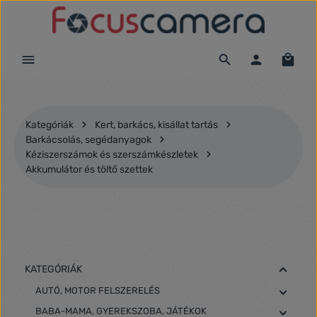
Ugrás a fő tartalomra
Kategóriák
Kert, barkács, kisállat tartás
Barkácsolás, segédanyagok
Kéziszerszámok és szerszámkészletek
Akkumulátor és töltő szettek
KATEGÓRIÁK
AUTÓ, MOTOR FELSZERELÉS
BABA-MAMA, GYEREKSZOBA, JÁTÉKOK