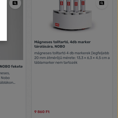
Mágneses tolltartó, 4db marker
tárolására, NOBO
mágneses tolltartó 4 db markerek (legfeljebb
20 mm átmérőjű mérete: 13,3 × 6,3 × 4,5 cm a
táblamarker nem tartozék
Mágneskorong, 20 mm, 8 db, NOBO fekete
eses,
táblákon
re max. 4 lap
9 860 Ft