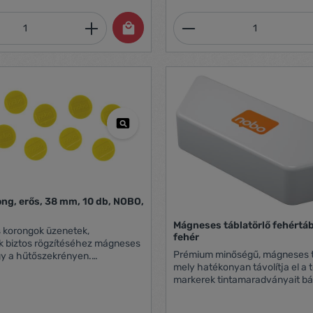
mennyiség: Adja meg a kívánt mennyiség
Termékmennyiség:
oz
g, erős, 38 mm, 10 db, NOBO,
Mágneses táblatörlő fehértá
 korongok üzenetek,
fehér
k biztos rögzítéséhez mágneses
Prémium minőségű, mágneses tá
gy a hűtőszekrényen.
mely hatékonyan távolítja el a 
z nem javasolt 38 mm-es
markerek tintamaradványait bá
rong formájú színes mágnes
fehértábla felületről. - Egyedülálló dizájn,
80g-os A4 lap rögzítéséhez
melynek köszöhetően elfér a tol
 / csomag