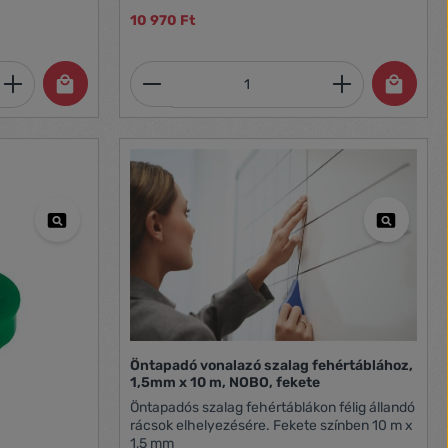
oldala négyzethálós (a négyzetháló mérete 5
10 970 Ft
x 5 cm), a másik oldala sima
et, vagy használja a gombokat a mennyi
 Adja meg a kívánt mennyiséget, vagy h
Termékmennyiség: Adja meg 
Öntapadó vonalazó szalag fehértáblához,
1,5mm x 10 m, NOBO, fekete
Öntapadós szalag fehértáblákon félig állandó
rácsok elhelyezésére. Fekete színben 10 m x
1,5 mm