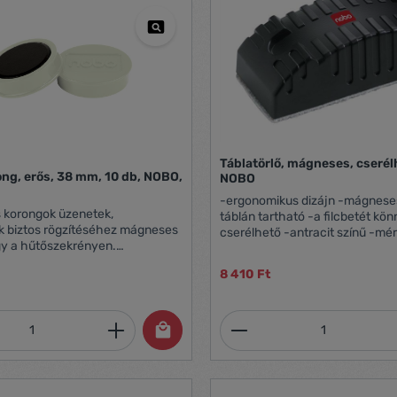
Táblatörlő, mágneses, cserél
g, erős, 38 mm, 10 db, NOBO,
NOBO
-ergonomikus dizájn -mágneses
 korongok üzenetek,
táblán tartható -a filcbetét kö
k biztos rögzítéséhez mágneses
cserélhető -antracit színű -mér
gy a hűtőszekrényen.
60x138x45 mm -öntapadó, cse
z nem javasolt 38 mm-es
filcbetét rendelhető hozzá: V
8 410 Ft
rong formájú színes mágnes
80g-os A4 lap rögzítéséhez
 / csomag
mennyiség: Adja meg a kívánt mennyiség
Termékmennyiség: