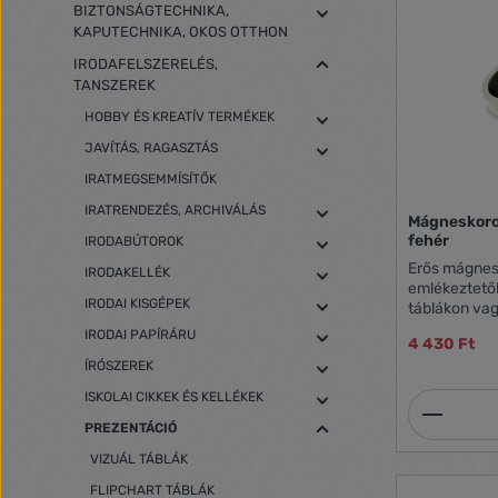
BIZTONSÁGTECHNIKA,
KAPUTECHNIKA, OKOS OTTHON
IRODAFELSZERELÉS,
TANSZEREK
HOBBY ÉS KREATÍV TERMÉKEK
JAVÍTÁS, RAGASZTÁS
IRATMEGSEMMÍSÍTŐK
IRATRENDEZÉS, ARCHIVÁLÁS
Mágneskoron
fehér
IRODABÚTOROK
Erős mágnes
IRODAKELLÉK
emlékeztető
IRODAI KISGÉPEK
táblákon va
Üvegtábláho
IRODAI PAPÍRÁRU
4 430 Ft
átmérőjű ko
ÍRÓSZEREK
max. 20 db 
fehér 10 db
ISKOLAI CIKKEK ÉS KELLÉKEK
Termék
PREZENTÁCIÓ
VIZUÁL TÁBLÁK
FLIPCHART TÁBLÁK