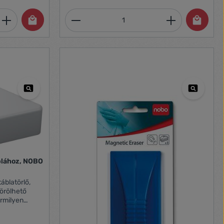
et, vagy használja a gombokat a mennyi
 Adja meg a kívánt mennyiséget, vagy h
Termékmennyiség: Adja meg 
blához, NOBO
blatörlő,
törölhető
rmilyen
ltartó tálcán