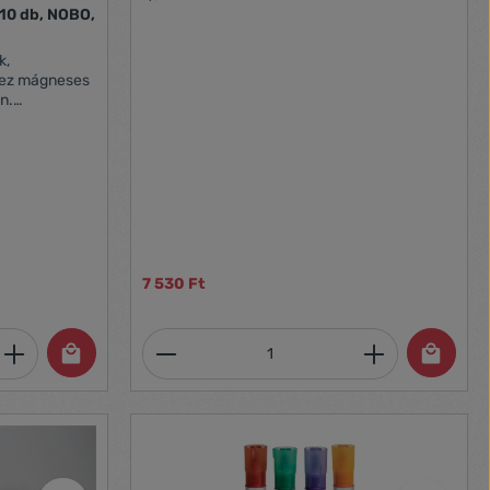
10 db, NOBO,
k,
hez mágneses
n.
8 mm-es
es mágnes
ítéséhez zöld
7 530 Ft
et, vagy használja a gombokat a mennyi
 Adja meg a kívánt mennyiséget, vagy h
Termékmennyiség: Adja meg 