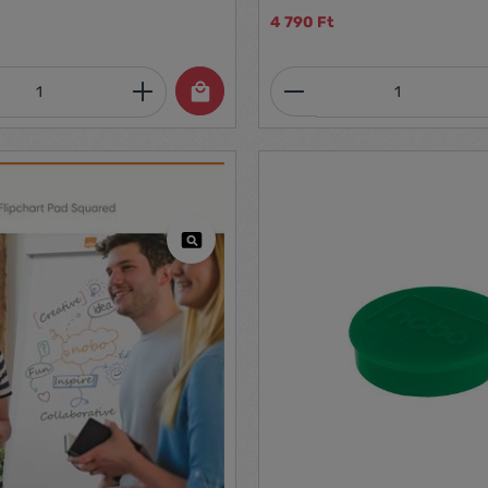
4 790 Ft
mennyiség: Adja meg a kívánt mennyiség
Termékmennyiség: