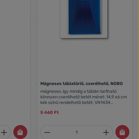
 - A
 teszik, hogy
ljesítményt
ek
rtáblán
Mágneses táblatörlő, cserélhető, NOBO
mágneses, így mindig a táblán tartható
könnyen cserélhető betét méret: 14,9 x6 cm
kék színű rendelhető betét: VN1434
öntapadó cserélhető filcbetét, 10 db-os
5 460 Ft
kiszerelés
et, vagy használja a gombokat a mennyi
 Adja meg a kívánt mennyiséget, vagy h
Termékmennyiség: Adja meg 