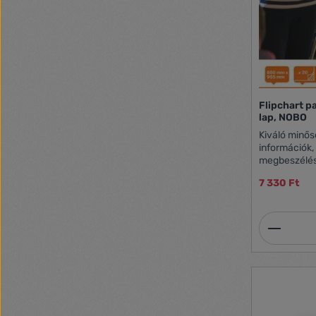
Flipchart p
lap, NOBO
Kiváló minős
információk,
megbeszélés
könnyen lap
7 330 Ft
könnyen leté
erős TMP papír könnyű használa
Termék