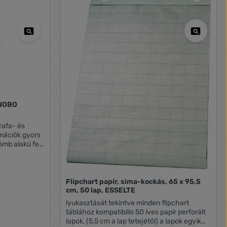
rafa- és
osszú tű 6mm átmérőjű fejjel - CsE: 100db
Flipchart papír, sima-kockás, 65 x 95,5
cm, 50 lap, ESSELTE
lyukasztását tekintve minden flipchart
táblához kompatibilis 50 íves papír perforált
lapok, (5,5 cm a lap tetejétől) a lapok egyik