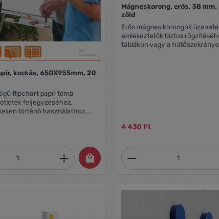
Mágneskorong, erős, 38 mm, 
zöld
Erős mágnes korongok üzenete
emlékeztetők biztos rögzítésé
táblákon vagy a hűtőszekrénye
Üvegtáblához nem javasolt 3
átmérőjű korong formájú szín
max. 20 db 80g-os A4 lap rögz
apír, kockás, 650X955mm, 20
10 db / csomag
égű flipchart papír tömb
 ötletek feljegyzéséhez,
eken történő használathoz.
ozható és szükség esetén
4 430 Ft
phető, perforált lapok 60 g-os,
t Nobo
flipchart táblákkal 20 kockás, fehér lap
mennyiség: Adja meg a kívánt mennyiség
Termékmennyiség: