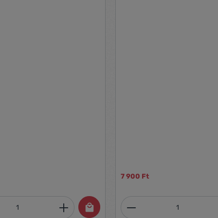
a kényelmes tárolás érdekében
cserélhető filcbetétek lehetővé
a táblatörlő mindig a legjobb te
nyújtsa - A beépített mágnesn
köszönhetően a mágneses fehé
tárolható
7 900 Ft
mennyiség: Adja meg a kívánt mennyiség
Termékmennyiség: