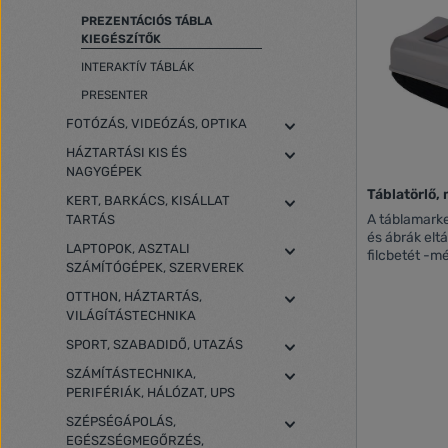
PREZENTÁCIÓS TÁBLA
KIEGÉSZÍTŐK
INTERAKTÍV TÁBLÁK
PRESENTER
FOTÓZÁS, VIDEÓZÁS, OPTIKA
HÁZTARTÁSI KIS ÉS
NAGYGÉPEK
Táblatörlő
KERT, BARKÁCS, KISÁLLAT
A táblamarke
TARTÁS
és ábrák eltávolítás
LAPTOPOK, ASZTALI
filcbetét -mé
SZÁMÍTÓGÉPEK, SZERVEREK
megtekinthet
útmutató.
OTTHON, HÁZTARTÁS,
VILÁGÍTÁSTECHNIKA
SPORT, SZABADIDŐ, UTAZÁS
SZÁMÍTÁSTECHNIKA,
PERIFÉRIÁK, HÁLÓZAT, UPS
SZÉPSÉGÁPOLÁS,
EGÉSZSÉGMEGŐRZÉS,