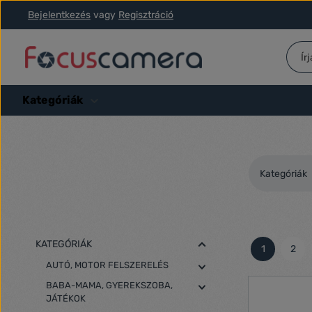
Bejelentkezés
vagy
Regisztráció
ás a fő tartalomra
Ugrás a kereséshez
Ugrás a fő navigációhoz
Kategóriák
Kategóriák
KATEGÓRIÁK
1
2
Oldal
Olda
AUTÓ, MOTOR FELSZERELÉS
BABA-MAMA, GYEREKSZOBA,
JÁTÉKOK