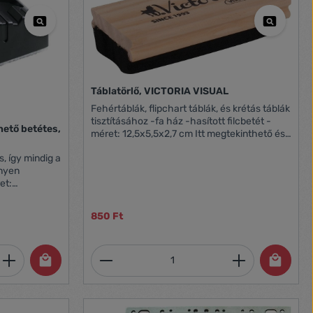
Táblatörlő, VICTORIA VISUAL
Fehértáblák, flipchart táblák, és krétás táblák
tisztításához -fa ház -hasított filcbetét -
hető betétes,
méret: 12,5x5,5x2,7 cm Itt megtekinthető és
letölthető a használati útmutató.
, így mindig a
nnyen
et:
réhető
N34497
850 Ft
et, vagy használja a gombokat a mennyi
 Adja meg a kívánt mennyiséget, vagy h
Termékmennyiség: Adja meg 