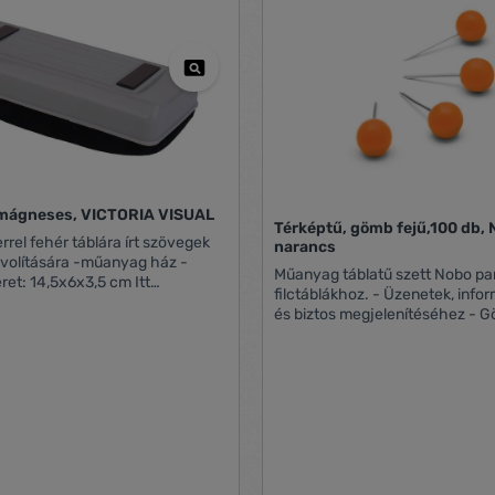
, mágneses, VICTORIA VISUAL
Térképtű, gömb fejű,100 db, NOBO
rrel fehér táblára írt szövegek
narancs
ára -műanyag ház -
Műanyag táblatű szett Nobo pa
ret: 14,5x6x3,5 cm Itt
filctáblákhoz. - Üzenetek, információk gyors
ő és letölthető a használati
és biztos megjelenítéséhez - Gömb alakú fej
a könnyű használat érdekében - 13mm
h