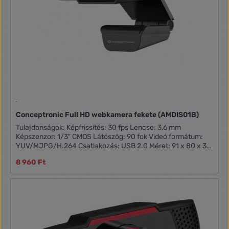
Conceptronic Full HD webkamera fekete (AMDIS01B)
Tulajdonságok: Képfrissítés: 30 fps Lencse: 3,6 mm
Képszenzor: 1/3" CMOS Látószög: 90 fok Videó formátum:
YUV/MJPG/H.264 Csatlakozás: USB 2.0 Méret: 91 x 80 x 33
mm Tömeg: 104 g
8 960 Ft