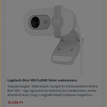
Logitech Brio 100 FullHD fehér webkamera
Tulajdonságok: Jobb képet, hangot és értekezleteket kínál a
Brio 100 – egy egyszerű és kedvező árú webkamera, amely
lehetővé teszi, hogy a legjobb képet mutassa magáról a
videóhívásokban. A teljes HD 1080p felbontás és az
15 230 Ft
automatikus fényegyensúly láthatóságot és élénkséget