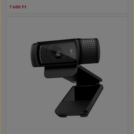
megvilágítás és háttérzaj automatikus korrekciója
7 680 Ft