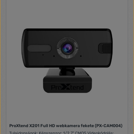
ProXtend X201 Full HD webkamera fekete (PX-CAM004)
Tulajdonságok: Képszenzor: 1/2.7" CMOS Videokódolás: