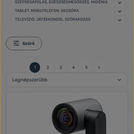
SZÉPSÉGÁPOLÁS, EGÉSZSÉGMEGŐRZÉS, HIGIÉNIA
TABLET, MOBILTELEFON, OKOSÓRA
TELEVÍZIÓ, JÁTÉKKONZOL, SZÓRAKOZÁS
Szűrő
1
2
3
4
5
Oldal
Oldal
Oldal
Oldal
Oldal