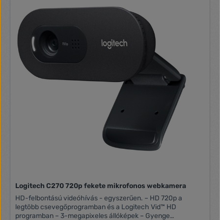
irányítása nélkül. Az eszköz USB-vel laptopra
csatlakoztatható, plug&play, támogatja a legnépszerűbb
videokonferencia alkalmazásokat. A kamera rendelkezik
HDMI kimenettel, valamint Line in/out kimenettel, melynek
segítségével a beépített mikrofonok illetve hangszórók külső
eszközzel helyettesíthetők. Az RJ45 csatlakozó lehetővé
teszi külső mikrofonpár csatlakoztatását. A kamera audio
csatlakozása bluetooth kapcsolattal is megvalósítható.
Szenzor: 4K UHD, ePTZ, Látószög: 120°, Digitális zoom, 10x,
Fókusz: auto és manuális, Auto framing, Voice tracking,
Preset p
Logitech C270 720p fekete mikrofonos webkamera
HD-felbontású videóhívás - egyszerűen. – HD 720p a
legtöbb csevegőprogramban és a Logitech Vid™ HD
programban – 3-megapixeles állóképek – Gyenge