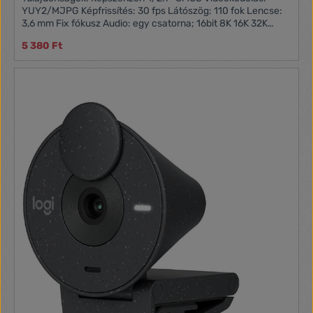
YUY2/MJPG Képfrissítés: 30 fps Látószög: 110 fok Lencse:
3,6 mm Fix fókusz Audio: egy csatorna; 16bit 8K 16K 32K
44.1K 48K Audioformátum: PCM, UAC1.0 kompatibilis
5 380 Ft
Csatlakozás: USB Kábelhossz: 1,5 méter