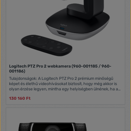
Logitech PTZ Pro 2 webkamera (960-001185 / 960-
001186)
Tulajdonságok: A Logitech PTZ Pro 2 prémium minőségű
képet és élethű videohívásokat biztosít, hogy még akkor is
olyan érzése legyen, mintha egy helyiségben ülnének, ha a
valóságban több ezer kilométer választja el önöket. A
130 160 Ft
technikai fejlesztéseknek köszönhetően a kamera
lenyűgözően éles képet ad nagy felbontással, kiemelkedő
színvisszaadással és kivételes optikai pontossággal. A
hasonló tudással rendelkező kamerák árának feléért a PTZ
Pro 2 egyértelműen egy okos megoldás. A PTZ Pro 2 a
legmodernebb kameratechnológiát kínálja, beleértve a 10x-