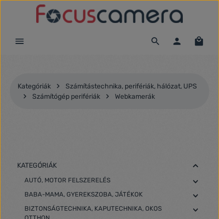
Ugrás a fő tartalomra
Kategóriák
Számítástechnika, perifériák, hálózat, UPS
Számítógép perifériák
Webkamerák
KATEGÓRIÁK
AUTÓ, MOTOR FELSZERELÉS
BABA-MAMA, GYEREKSZOBA, JÁTÉKOK
BIZTONSÁGTECHNIKA, KAPUTECHNIKA, OKOS
OTTHON