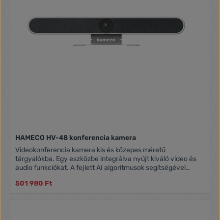
HAMECO HV-48 konferencia kamera
Videokonferencia kamera kis és közepes méretű
tárgyalókba. Egy eszközbe integrálva nyújt kiváló video és
audio funkciókat. A fejlett AI algoritmusok segítségével
képes arcfelismerésre, hangfelismerésre, a hangforrás
501 980 Ft
követésére. Az intelligent AI technológia révén a kamera a
megbeszélésen résztvevők számához és pozíciójához
méretezi a képméretet. A kamera valós időben észleli a
beszélő hangját, ráközelít, mindezt a kamera manuális