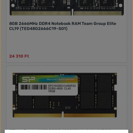
8GB 2666MHz DDR4 Notebook RAM Team Group Elite
CL19 (TED48G2666C19-S01)
24 310 Ft
Silicon Power 16GB DDR5 4800MHz notebook RAM -