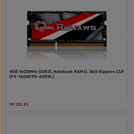
gyártási szakaszban kiválasztott chipeket alkalmazunk a
világ elismert márkáitól.
4GB 1600MHz DDR3L Notebook RAM G. Skill Ripjaws CL9
(F3-1600C9S-4GRSL)
19 120 Ft