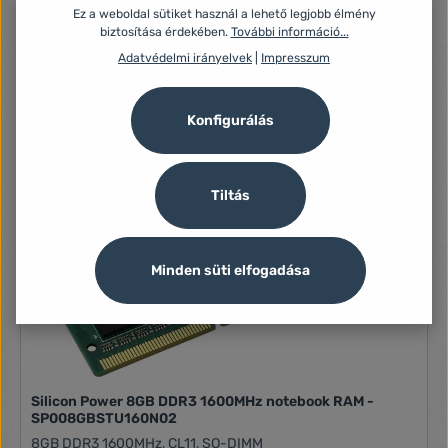
SP016GBSVU480F02
Ez a weboldal sütiket használ a lehető legjobb élmény
biztosítása érdekében.
További információ...
16GB DDR5 4800MHz, CL40, SO-DIMM
Adatvédelmi irányelvek
|
Impresszum
84 250 Ft
Konfigurálás
Tiltás
Minden süti elfogadása
Silicon Power 8GB DDR3 1600MHz notebook RAM -
SP008GBSTU160N02
8GB DDR3 1600MHz, CL11, SO-DIMM