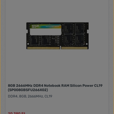
8GB 2666MHz DDR4 Notebook RAM Silicon Power CL19
(SP008GBSFU266X02)
DDR4, 8GB, 2666MHz, CL19
20 380 Ft