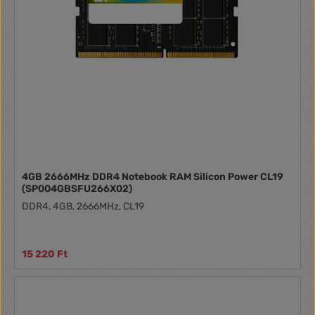
4GB 2666MHz DDR4 Notebook RAM Silicon Power CL19
(SP004GBSFU266X02)
DDR4, 4GB, 2666MHz, CL19
15 220 Ft