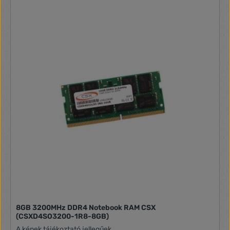
8GB 3200MHz DDR4 Notebook RAM CSX
(CSXD4SO3200-1R8-8GB)
A képek tájékoztató jellegűek.