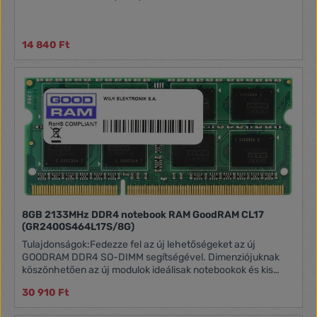
14 840 Ft
8GB 2133MHz DDR4 notebook RAM GoodRAM CL17
(GR2400S464L17S/8G)
Tulajdonságok:Fedezze fel az új lehetőségeket az új
GOODRAM DDR4 SO-DIMM segítségével. Dimenziójuknak
köszönhetően az új modulok ideálisak notebookok és kis
hordozható számítógépek modernizálására. A GOODRAM
30 910 Ft
memóriamodulok kiváló minőségének biztosítása érdekében
csak a legjobb komponensszállítókkal működünk együtt, és a