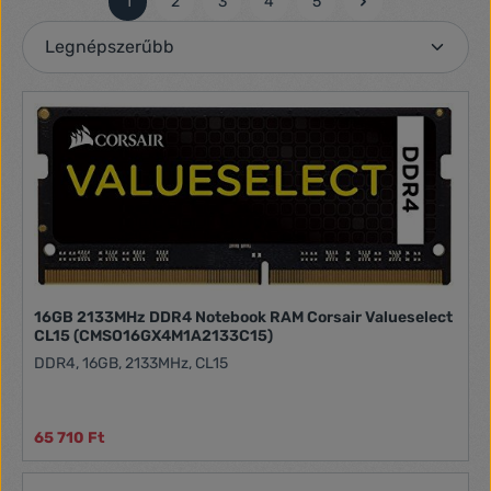
1
2
3
4
5
Oldal
Oldal
Oldal
Oldal
Oldal
16GB 2133MHz DDR4 Notebook RAM Corsair Valueselect
CL15 (CMSO16GX4M1A2133C15)
DDR4, 16GB, 2133MHz, CL15
65 710 Ft