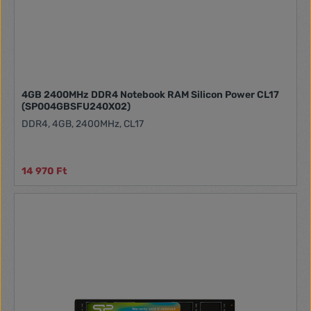
4GB 2400MHz DDR4 Notebook RAM Silicon Power CL17
(SP004GBSFU240X02)
DDR4, 4GB, 2400MHz, CL17
14 970 Ft