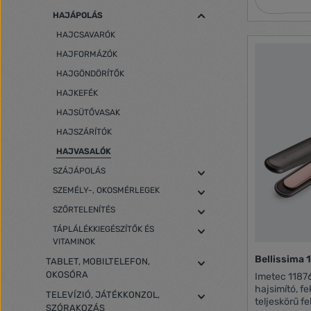
HAJÁPOLÁS
HAJCSAVARÓK
HAJFORMÁZÓK
HAJGÖNDÖRÍTŐK
HAJKEFÉK
HAJSÜTŐVASAK
HAJSZÁRÍTÓK
HAJVASALÓK
SZÁJÁPOLÁS
SZEMÉLY-, OKOSMÉRLEGEK
SZŐRTELENÍTÉS
TÁPLÁLÉKKIEGÉSZÍTŐK ÉS
VITAMINOK
Bellissima 
TABLET, MOBILTELEFON,
OKOSÓRA
Imetec 11876 
hajsimító, fe
TELEVÍZIÓ, JÁTÉKKONZOL,
teljeskörű f
SZÓRAKOZÁS