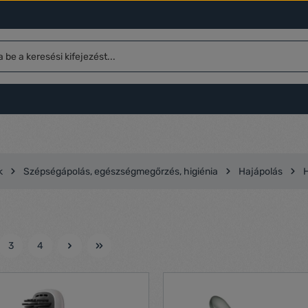
k
Szépségápolás, egészségmegőrzés, higiénia
Hajápolás
3
4
l
Oldal
Oldal