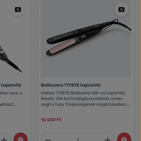
 hajsimító
Bellissima 117875 hajsimitó
aloe vera, a
Imetec 117875 Bellissima ION-os hajsimitó,
fekete, ION technológiával ellátott, amley
natokat
segít a haja frissességének megőrzésében,
t a
kerek kialakításának köszönhetően
juttatjuk,
hullámosításra is alkalmas, hőszabályozási
16 530 Ft
apj. A
technológiával ellátott, gyémánt és keratin
s ideális,
kerámia bevonatos, hogy megvédje haját a
 hajsimítót,
hőtől, szép és egészséges maradjon,
et, vagy használja a gombokat a mennyi
 Adja meg a kívánt mennyiséget, vagy h
Termékmennyiség: Adja meg 
osodással*
rugalmas lemezek, amelyek pontosan