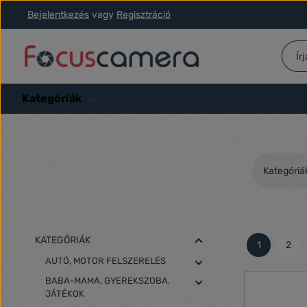
Bejelentkezés
vagy
Regisztráció
ás a fő tartalomra
Ugrás a kereséshez
Ugrás a fő navigációhoz
Kategóriák
Kategóriá
KATEGÓRIÁK
1
2
Oldal
Olda
AUTÓ, MOTOR FELSZERELÉS
BABA-MAMA, GYEREKSZOBA,
JÁTÉKOK