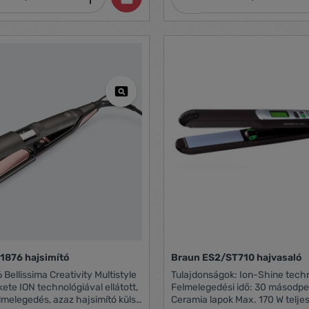
formázhatod hajadat. Az ionos
kondicionálóval a gubancolódá
csökkenthető, az extra gyors, 
másodperces felmelegedés rév
természetesen szép haj pillanat
elérhető.
11876 hajsimító
Braun ES2/ST710 hajvasaló
Bellissima Creativity Multistyle
Tulajdonságok: Ion-Shine technológia
kete ION technológiával ellátott,
Felmelegedési idő: 30 másodpe
elmelegedés, azaz hajsimító külső
Ceramia lapok Max. 170 W telj