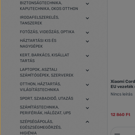
BIZTONSÁGTECHNIKA,
KAPUTECHNIKA, OKOS OTTHON
IRODAFELSZERELÉS,
TANSZEREK
FOTÓZÁS, VIDEÓZÁS, OPTIKA
HÁZTARTÁSI KIS ÉS
NAGYGÉPEK
KERT, BARKÁCS, KISÁLLAT
TARTÁS
LAPTOPOK, ASZTALI
SZÁMÍTÓGÉPEK, SZERVEREK
Xiaomi Cord
OTTHON, HÁZTARTÁS,
EU vezeték 
VILÁGÍTÁSTECHNIKA
Nincs leírás
SPORT, SZABADIDŐ, UTAZÁS
SZÁMÍTÁSTECHNIKA,
PERIFÉRIÁK, HÁLÓZAT, UPS
12 860 Ft
SZÉPSÉGÁPOLÁS,
EGÉSZSÉGMEGŐRZÉS,
Termék
HIGIÉNIA