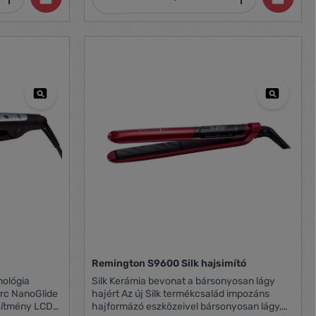
illeszkednek az ön hajához, és a megfelelő
s
nyomást fejtik ki, hogy az első mozdulat után
mindössze 15
láthassa az eredményt, hőmérséklet
én a
szabályozó, amellyel öt különböző
ok alatt
hőmérsékletet lehet beállítani 150°C-170°C-
185°C-210°C-230°C, max hőmérséklet
230°C, LED kijelző, gyors felmelegedés,
automata kikapcsolás 60 perc után, kábel
1,8m
Remington S9600 Silk hajsimító
Silk Kerámia bevonat a bársonyosan lágy
rc NanoGlide
hajért Az új Silk termékcsalád impozáns
esítmény LCD
hajformázó eszközeivel bársonyosan lágy,