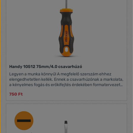
Handy 10512 75mm/4.0 csavarhúzó
Legyen a munka könnyű! A megfelelő szerszám ehhez
elengedhetetlen kellék. Ennek a csavarhúzónak a markolata,
a kényelmes fogás és erőkifejtés érdekében formatervezett,
amely elősegíti a megfelelő erő kifejtését munka közben.
750 Ft
Króm-vanádium szár Ultra kényelmes és csúszásmentes
fogantyú Akasztólyukkal Fej méret: 4.0 Szárhossz: 75 mm