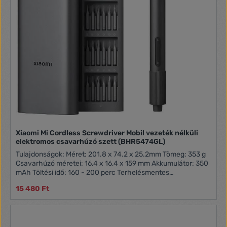
Xiaomi Mi Cordless Screwdriver Mobil vezeték nélküli
elektromos csavarhúzó szett (BHR5474GL)
Tulajdonságok: Méret: 201.8 x 74.2 x 25.2mm Tömeg: 353 g
Csavarhúzó méretei: 16,4 x 16,4 x 159 mm Akkumulátor: 350
mAh Töltési idő: 160 - 200 perc Terhelésmentes
fordulatszám: 170 rpm
15 480 Ft