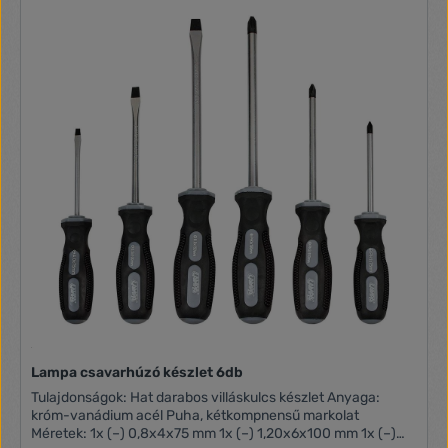
Lampa csavarhúzó készlet 6db
Tulajdonságok: Hat darabos villáskulcs készlet Anyaga:
króm-vanádium acél Puha, kétkompnensű markolat
Méretek: 1x (–) 0,8x4x75 mm 1x (–) 1,20x6x100 mm 1x (–)