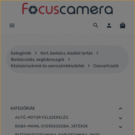
Ugrás a fő tartalomra
Kategóriák
Kert, barkács, kisállat tartás
Barkácsolás, segédanyagok
Kéziszerszámok és szerszámkészletek
Csavarhúzók
KATEGÓRIÁK
AUTÓ, MOTOR FELSZERELÉS
BABA-MAMA, GYEREKSZOBA, JÁTÉKOK
BIZTONSÁGTECHNIKA, KAPUTECHNIKA, OKOS