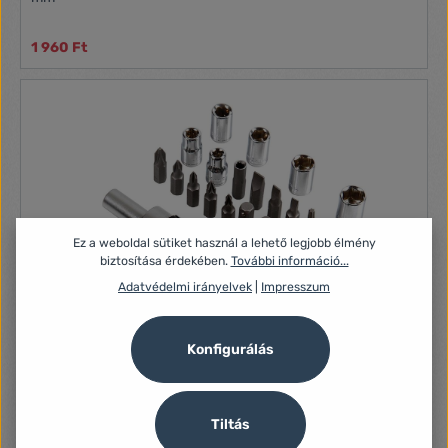
1 960 Ft
Ez a weboldal sütiket használ a lehető legjobb élmény
biztosítása érdekében.
További információ...
Adatvédelmi irányelvek
|
Impresszum
Konfigurálás
Lampa racsnis csavarhúzó készlet 30db
Tiltás
Tulajdonságok: 30 darabos racsnis csavarhúzó készlet A