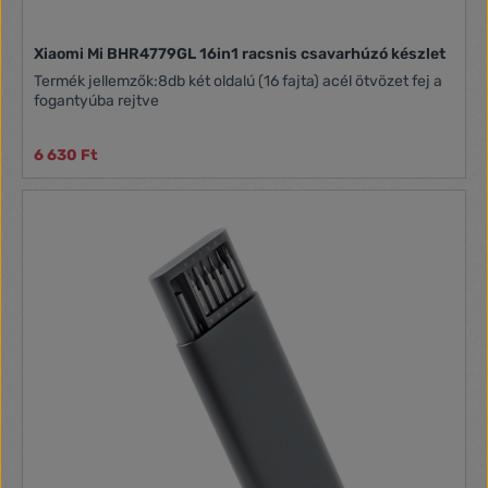
Xiaomi Mi BHR4779GL 16in1 racsnis csavarhúzó készlet
Termék jellemzők:8db két oldalú (16 fajta) acél ötvözet fej a
fogantyúba rejtve
6 630 Ft