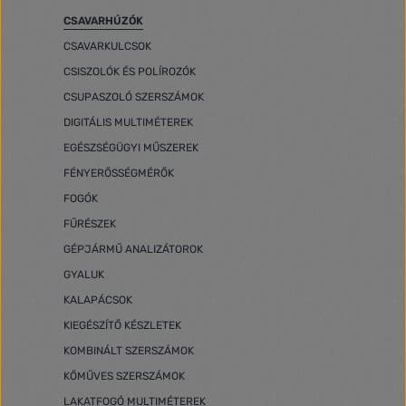
CSAVARHÚZÓK
CSAVARKULCSOK
CSISZOLÓK ÉS POLÍROZÓK
CSUPASZOLÓ SZERSZÁMOK
DIGITÁLIS MULTIMÉTEREK
EGÉSZSÉGÜGYI MŰSZEREK
FÉNYERŐSSÉGMÉRŐK
FOGÓK
FŰRÉSZEK
GÉPJÁRMŰ ANALIZÁTOROK
GYALUK
KALAPÁCSOK
KIEGÉSZÍTŐ KÉSZLETEK
KOMBINÁLT SZERSZÁMOK
KŐMŰVES SZERSZÁMOK
LAKATFOGÓ MULTIMÉTEREK