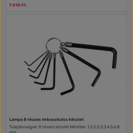
1,25x8x150 mm 1x (+) PH1x75 mm 1x (+) PH2x100 mm 1x (+)
7 010 Ft
PH3x150 mm
Lampa 8 részes imbuszkulcs készlet
Tulajdonságok: 8 részes készlet Méretek: 1.5,2,2.5,3,4,5,6,8
mm