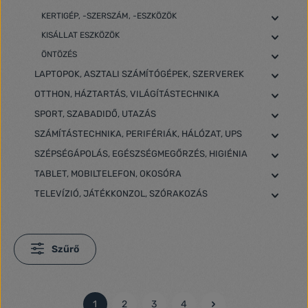
KERTIGÉP, -SZERSZÁM, -ESZKÖZÖK
KISÁLLAT ESZKÖZÖK
ÖNTÖZÉS
LAPTOPOK, ASZTALI SZÁMÍTÓGÉPEK, SZERVEREK
OTTHON, HÁZTARTÁS, VILÁGÍTÁSTECHNIKA
SPORT, SZABADIDŐ, UTAZÁS
SZÁMÍTÁSTECHNIKA, PERIFÉRIÁK, HÁLÓZAT, UPS
SZÉPSÉGÁPOLÁS, EGÉSZSÉGMEGŐRZÉS, HIGIÉNIA
TABLET, MOBILTELEFON, OKOSÓRA
TELEVÍZIÓ, JÁTÉKKONZOL, SZÓRAKOZÁS
Szűrő
1
2
3
4