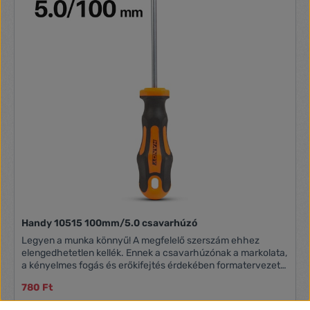
Handy 10515 100mm/5.0 csavarhúzó
Legyen a munka könnyű! A megfelelő szerszám ehhez
elengedhetetlen kellék. Ennek a csavarhúzónak a markolata,
a kényelmes fogás és erőkifejtés érdekében formatervezett,
amely elősegíti a megfelelő erő kifejtését munka közben.
780 Ft
Króm-vanádium szár Ultra kényelmes és csúszásmentes
fogantyú Akasztólyukkal Fej méret: 5.0 Szárhossz: 100 mm