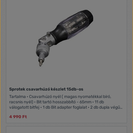
Sprotek csavarhúzó készlet 15db-os
Tartalma · Csavarhúzó nyél ( magas nyomatékkal bíró,
racsnis nyél) · Bit tartó hosszabbító - 65mm · 11 db
válogatott bitfej · 1 db Bit adapter foglalat · 2 db dupla végű
bitfej · Műanyag bitfej tartó
4 990 Ft