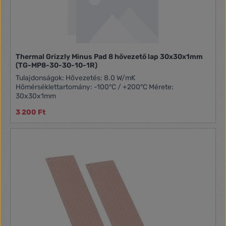
Thermal Grizzly Minus Pad 8 hővezető lap 30x30x1mm
(TG-MP8-30-30-10-1R)
Tulajdonságok: Hővezetés: 8.0 W/mK
Hőmérséklettartomány: -100°C / +200°C Mérete:
30x30x1mm
3 200 Ft