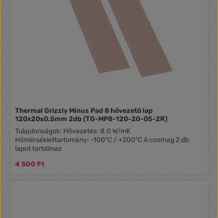
Thermal Grizzly Minus Pad 8 hővezető lap
120x20x0,5mm 2db (TG-MP8-120-20-05-2R)
Tulajdonságok: Hővezetés: 8.0 W/mK
Hőmérséklettartomány: -100°C / +200°C A csomag 2 db
lapot tartalmaz
4 500 Ft