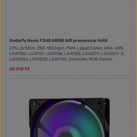
Endorfy Navis F240 ARGB AIO processzor hűtő
CPU, 2x12cm, 250-1800rpm, PWM, Liquid Cooler, AM4, AM5,
LGA1150, LGA1151, LGA1156, LGA1155, LGA2011, LGA2011-3,
LGA2066, LGA1200, LGA1700, Controller, RGB, Gamer
25 210 Ft