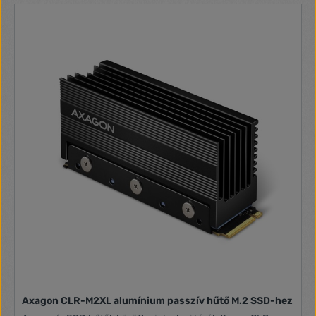
Axagon CLR-M2XL alumínium passzív hűtő M.2 SSD-hez