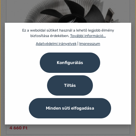
Ez a weboldal sütiket használ a lehető legjobb élmény
biztosítása érdekében.
További információ...
Adatvédelmi irányelvek
|
Impresszum
Konfigurálás
Tiltás
Zalman CNPS80G Rev.1 Ultra Quiet
CPU, 8,5cm, 1000-2000rpm, 25,3dBA, AM3, AM4, LGA775,
Minden süti elfogadása
LGA1150, LGA1151, LGA1156, LGA1155, LGA1200
4 660 Ft