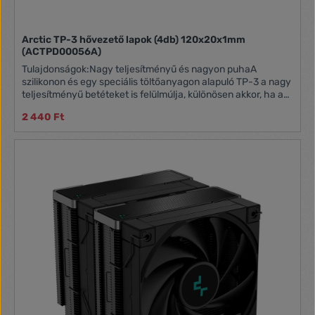
Arctic TP-3 hővezető lapok (4db) 120x20x1mm
(ACTPD00056A)
Tulajdonságok:Nagy teljesítményű és nagyon puhaA
szilikonon és egy speciális töltőanyagon alapuló TP-3 a nagy
teljesítményű betéteket is felülmúlja, különösen akkor, ha a
gyártási tűrések miatt jellemzően szorosan egymáshoz
2 440 Ft
közeli forgácsok magasságkülönbségei fordulnak elő. A TP-3
a rendkívül alacsony keménység ellenére kiváló hővezető
képességet biztosít. Biztonságos kezelésAz ARCTIC TP-3
elektromosan szigetelő, nem ragad és könnyen kezelhető. Ez
azt jelenti, hogy számos alkalmazási területen optimális és
biztonságos hőátadás biztosítható.