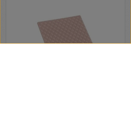
Thermal Grizzly Minus Pad 8 hővezető lap
30x30x0,5mm (TG-MP8-30-30-05-1R)
Tulajdonságok: Hővezetés: 8.0 W/mK
Hőmérséklettartomány: -100°C / +200°C Mérete:
30x30x0,5mm