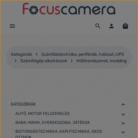
Ugrás a fő tartalomra
Kategóriák
Számítástechnika, perifériák, hálózat, UPS
Számítógép alkatrészek
Hűtőrendszerek, modding
KATEGÓRIÁK
AUTÓ, MOTOR FELSZERELÉS
BABA-MAMA, GYEREKSZOBA, JÁTÉKOK
BIZTONSÁGTECHNIKA, KAPUTECHNIKA, OKOS
OTTHON