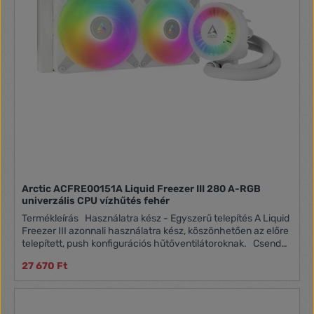
Arctic ACFRE00151A Liquid Freezer III 280 A-RGB
univerzális CPU vízhűtés fehér
Termékleírás Használatra kész - Egyszerű telepítés A Liquid
Freezer III azonnali használatra kész, köszönhetően az előre
telepített, push konfigurációs hűtőventilátoroknak. Csendes
és nagy teljesítményű VRM ventilátor Az alaplapok
27 670 Ft
feszültségátalakítói gyakran a maximális hőmérsékleten
működnek, energiaéhes CPU-kkal kombinálva. A
toronyhűtőből származó légáramlás hiányának
kompenzálására a Liquid Freezer III egy átdolgozott VRM