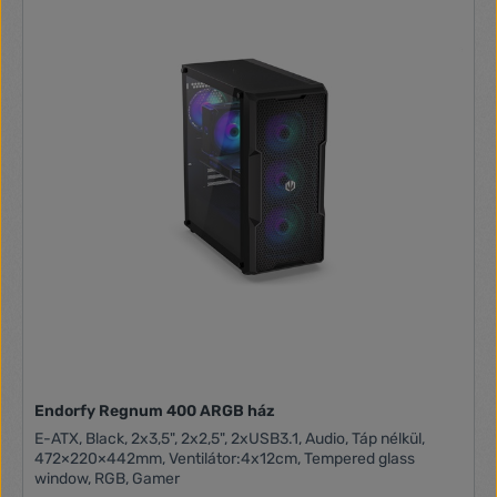
Endorfy Regnum 400 ARGB ház
E-ATX, Black, 2x3,5", 2x2,5", 2xUSB3.1, Audio, Táp nélkül,
472×220×442mm, Ventilátor:4x12cm, Tempered glass
window, RGB, Gamer