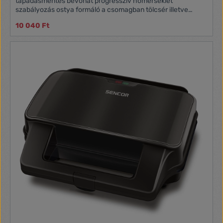
tapadásmentes bevonat progresszív hőmérséklet
szabályozás ostya formáló a csomagban tölcsér illetve
kehely forma fagylaltokhoz
10 040 Ft