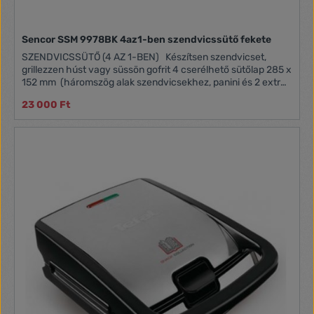
Sencor SSM 9978BK 4az1-ben szendvicssütő fekete
SZENDVICSSÜTŐ (4 AZ 1-BEN) Készítsen szendvicset,
grillezzen húst vagy süssön gofrit 4 cserélhető sütőlap 285 x
152 mm (háromszög alak szendvicsekhez, panini és 2 extra
mély gofri és szendvics sütéséhez) CoolTouch ház Könnyen
23 000 Ft
tisztítható sütőlapok Tapadásmentes sütőfelület Hőszigetelt
fogantyú és ház Működésjelző - piros lámpa Sütési
hőmérséklet kijelző (sütésre kész) - zöld lámpa Függőleges
helyzetben tárolható Biztonsági hőkapcsoló Tápvezeték
hossza 85 cm Névleges teljesítmény 900 W Automatikus
hőmérséklet szabályozás Méretek (h × sz × ma): 295 × 260 ×
110 mm Tömeg: 2,4 kg