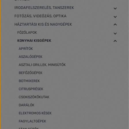
IRODAFELSZERELÉS, TANSZEREK
FOTÓZÁS, VIDEÓZÁS, OPTIKA
HÁZTARTÁSI KIS ÉS NAGYGÉPEK
FŐZŐLAPOK
KONYHAI KISGÉPEK
APRÍTÓK
ASZALÓGÉPEK
ASZTALI GRILLEK, MINISÜTŐK
BEFŐZŐGÉPEK
BOTMIXEREK
CITRUSPRÉSEK
CSOKISZÖKŐKUTAK
DARÁLÓK
ELEKTROMOS KÉSEK
FAGYLALTGÉPEK