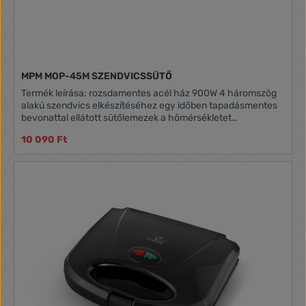
MPM MOP-45M SZENDVICSSÜTŐ
Termék leírása: rozsdamentes acél ház 900W 4 háromszög
alakú szendvics elkészítéséhez egy időben tapadásmentes
bevonattal ellátott sütőlemezek a hőmérsékletet
automatikusan szabályozó termosztát
10 090 Ft
automatikus hőmérséglet állapotjelző lámpa a hálózathoz
való csatlakozás ellenőrző lámpája zsinór tároló függőleges
helyzetben történő tárolás lehetősége Hálózati
feszültség:220-240 V, 50-60 Hz