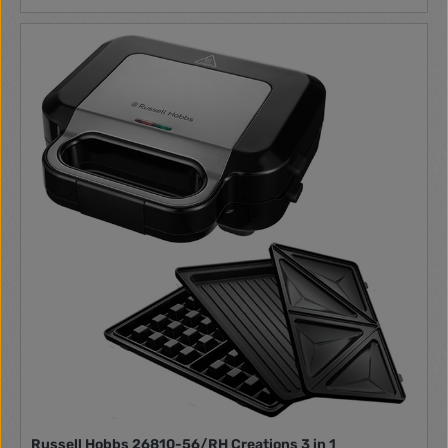
2 grill lap hőmérsékletét szabályozni - Nagy sütési felület:
(29x23 cm). Szétnyitva duplájára nő a sütési felület(29x46)
cm, ami ideális családok számára. - Kivehető die-cast gill
lapok beépített fűtőmodullal. - Beépített csepptálca. -
Szabályozható magasság beállítás. - Biztonsági zár. 1 Grill
lap szett: 1 Grill lap és 1 Palacsintasütő lap Applikáció:nincs
több félresikerült étel, cask tökéletes
Russell Hobbs 26810-56/RH Creations 3 in 1