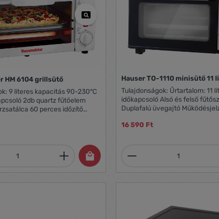
Hauser TO-1110 minisütő 11 li
 HM 6104 grillsütő
Tulajdonságok: Űrtartalom: 11 liter 30 perces
90-230°C
időkapcsoló Alsó és felső fűtős
uartz fűtőelem
Duplafalú üvegajtó Működésjel
60 perces időzítő
650W teljesítmény
 700W
16 590 Ft
mennyiség: Adja meg a kívánt mennyiség
Termékmennyiség: