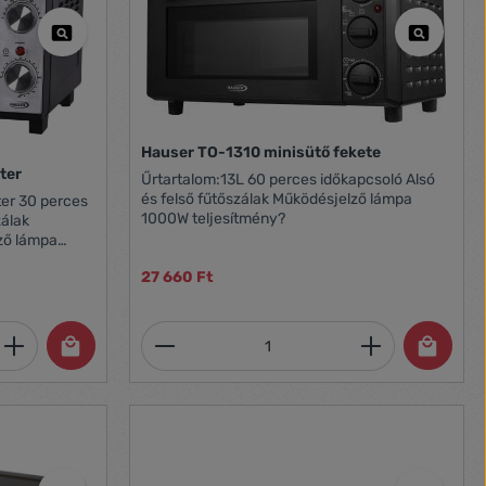
Hauser TO-1310 minisütő fekete
ter
Űrtartalom:13L 60 perces időkapcsoló Alsó
és felső fűtőszálak Működésjelző lámpa
1000W teljesítmény?
zálak
ző lámpa
27 660 Ft
et, vagy használja a gombokat a mennyi
 Adja meg a kívánt mennyiséget, vagy h
Termékmennyiség: Adja meg 