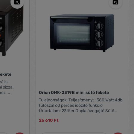
fekete
eális
i pizza,
éhez
Orion OMK-2319B mini sütő fekete
i hőmérséklet,
Tulajdonságok: Teljesítmény: 1380 Watt 4db
dőzítővel
fűtőszál 60 perces időzítő funkció
lt fém
Űrtartalom: 23 liter Dupla üvegajtó Sütő
 tartozék
hőmérséklet szabályozás: 100-230°C Sütő
26 610 Ft
tálca Jelzőfény Tömeg: 13 Kg Szín: fekete
 méret: 37,5
ege: 4 kg