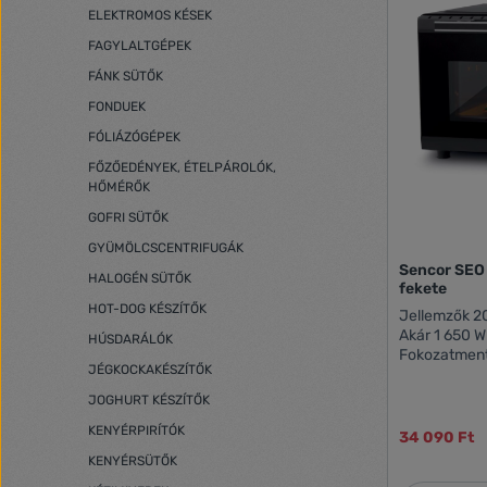
ELEKTROMOS KÉSEK
FAGYLALTGÉPEK
FÁNK SÜTŐK
FONDUEK
FÓLIÁZÓGÉPEK
FŐZŐEDÉNYEK, ÉTELPÁROLÓK,
HŐMÉRŐK
GOFRI SÜTŐK
GYÜMÖLCSCENTRIFUGÁK
Sencor SEO
HALOGÉN SÜTŐK
fekete
HOT-DOG KÉSZÍTŐK
Jellemzők 20 literes maximális kapacitás
Akár 1 650 W
HÚSDARÁLÓK
Fokozatment
JÉGKOCKAKÉSZÍTŐK
és 230°C között 120 percig be
időkapcsoló,
JOGHURT KÉSZÍTŐK
kikapcsolással Kémlelő ablak dupla ü
KENYÉRPIRÍTÓK
a jobb hőszigete
34 090 Ft
ajtófogantyú 3 sütőrost/tepsi beállít
KENYÉRSÜTŐK
magasság Működésjelző lámpa Belső