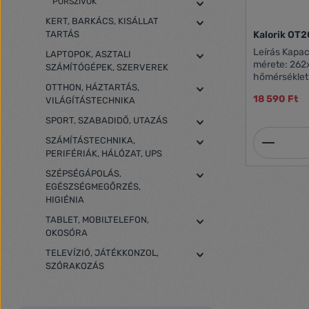
PORSZÍVÓK
KERT, BARKÁCS, KISÁLLAT
TARTÁS
Leírás Kapacitás: 9,7 L Belső sütőkamra
LAPTOPOK, ASZTALI
mérete: 262x20
SZÁMÍTÓGÉPEK, SZERVEREK
hőmérséklet: 100-23
OTTHON, HÁZTARTÁS,
infra techno
18 590 Ft
VILÁGÍTÁSTECHNIKA
felhasználás) Dupla falu hőálló üve
perces időzítő Automatikus kikap
SPORT, SZABADIDŐ, UTAZÁS
hangjelzéssel Működés jelző
Termék
Rozsdamentes acé
SZÁMÍTÁSTECHNIKA,
csomagban: sü
PERIFÉRIÁK, HÁLÓZAT, UPS
Teljesítmén
SZÉPSÉGÁPOLÁS,
EGÉSZSÉGMEGŐRZÉS,
HIGIÉNIA
TABLET, MOBILTELEFON,
OKOSÓRA
TELEVÍZIÓ, JÁTÉKKONZOL,
SZÓRAKOZÁS