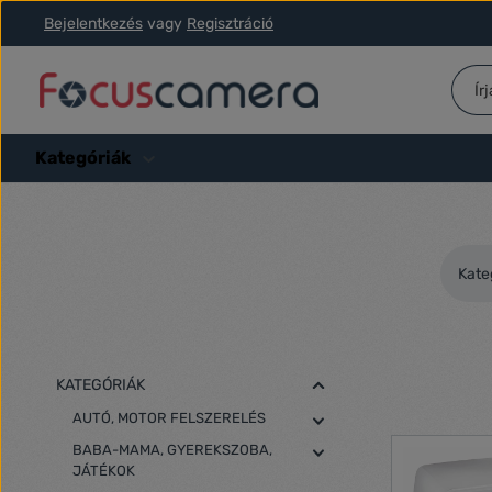
Bejelentkezés
vagy
Regisztráció
ás a fő tartalomra
Ugrás a kereséshez
Ugrás a fő navigációhoz
Kategóriák
Kate
KATEGÓRIÁK
AUTÓ, MOTOR FELSZERELÉS
BABA-MAMA, GYEREKSZOBA,
JÁTÉKOK