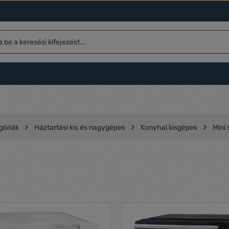
góriák
Háztartási kis és nagygépek
Konyhai kisgépek
Mini 