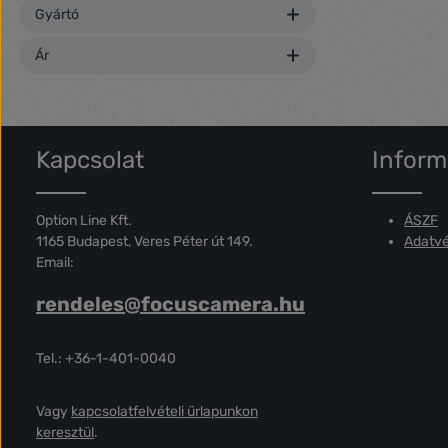
Gyártó
Ár
Kapcsolat
Inform
Option Line Kft.
ÁSZF
1165 Budapest, Veres Péter út 149.
Adatvé
Email:
rendeles@focuscamera.hu
Tel.: +36-1-401-0040
Vagy
kapcsolatfelvételi űrlapunkon
keresztül
.