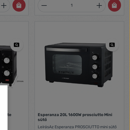
et, vagy használja a gombokat a mennyi
 Adja meg a kívánt mennyiséget, vagy h
Termékmennyiség: Adja meg 
fekete
Esperanza 20L 1600W prosciutto Mini
sütő
LeírásAz Esperanza PROSCIUTTO mini sütő