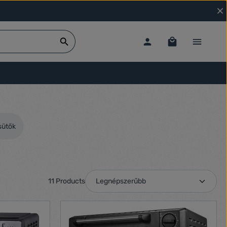
sütők
11 Products