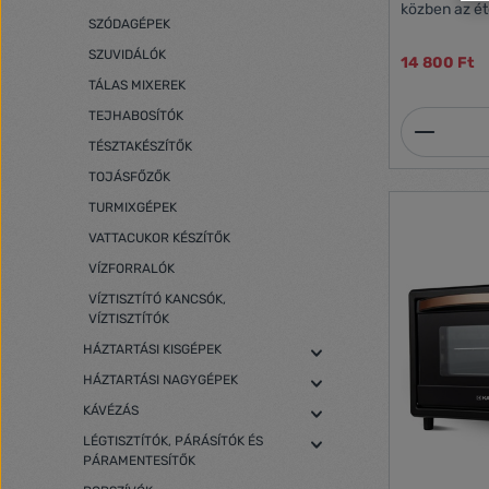
közben az ét
SZÓDAGÉPEK
tápanyagokat
főzhet. Koru
SZUVIDÁLÓK
14 800 Ft
egészséges s
TÁLAS MIXEREK
anyagok, vit
a hagyományo
TEJHABOSÍTÓK
Termék
nedvességta
kevesebb ene
TÉSZTAKÉSZÍTŐK
hagyományos
TOJÁSFŐZŐK
forma, haszn
így sülés kö
TURMIXGÉPEK
ételt. A csomag bővítőgyűrűt nem tartalmaz!
VATTACUKOR KÉSZÍTŐK
Légkeverése
Kapacitás: 1
VÍZFORRALÓK
Celsius 60 pe
VÍZTISZTÍTÓ KANCSÓK,
rostélyos ké
VÍZTISZTÍTÓK
légkeveréses 
párolás Auto
HÁZTARTÁSI KISGÉPEK
fedőnél Ára
HÁZTARTÁSI NAGYGÉPEK
Teljesítmény
362x230x362
KÁVÉZÁS
alsó és felső
LÉGTISZTÍTÓK, PÁRÁSÍTÓK ÉS
PÁRAMENTESÍTŐK