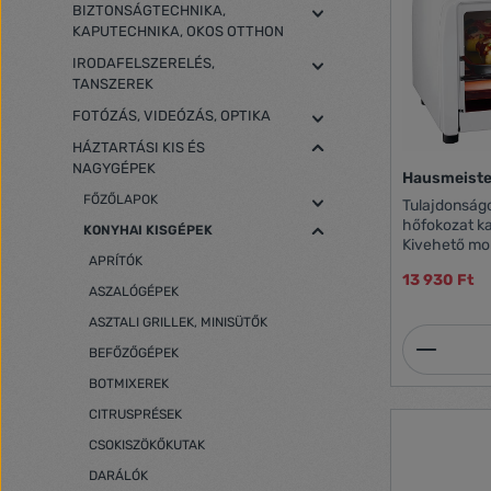
BIZTONSÁGTECHNIKA,
KAPUTECHNIKA, OKOS OTTHON
IRODAFELSZERELÉS,
TANSZEREK
FOTÓZÁS, VIDEÓZÁS, OPTIKA
HÁZTARTÁSI KIS ÉS
NAGYGÉPEK
Hausmeister
FŐZŐLAPOK
Tulajdonságok: 9 literes kapacitás 
hőfokozat kapcsoló 2db q
KONYHAI KISGÉPEK
Kivehető morzsatálca 
APRÍTÓK
230V, 50Hz,
13 930 Ft
ASZALÓGÉPEK
ASZTALI GRILLEK, MINISÜTŐK
Termék
BEFŐZŐGÉPEK
BOTMIXEREK
CITRUSPRÉSEK
CSOKISZÖKŐKUTAK
DARÁLÓK