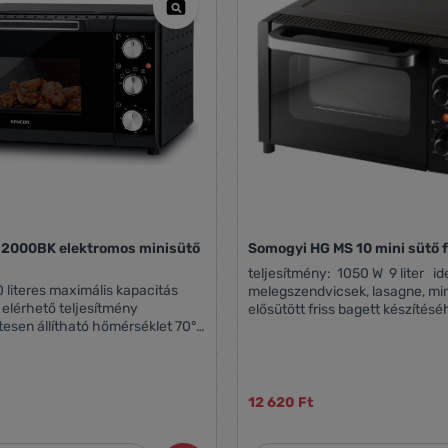
 2000BK elektromos minisütő
Somogyi HG MS 10 mini sütő 
teljesítmény: 1050 W 9 liter id
melegszendvicsek, lasagne, min
 elérhető teljesítmény
elősütött friss bagett készítés
esen állítható hőmérséklet 70°C
termosztáttal beállítható sütés
állítható
max. 230 °C max. 60 perces i
 hangjelzéssel és automatikus
hőszigetelt fogantyú hőszigete
veggel,
burkolat dupla üvegezésű ajtó
lés érdekében Hőszigetelt
sütőrács, tálca és tálcafogó
12 620 Ft
ási
csatlakozókábel hossza: 85 cm
x 22,5 x 30,5 cm készülék töm