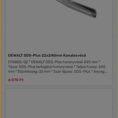
DEWALT SDS-Plus 22x240mm Kanalasvéső
DT6805-QZ * DEWALT SDS-Plus horonyvéső 240 mm *
Típus: SDS-Plus befogású horonyvéső * Teljes hossz: 240
mm * Élszélesség: 22 mm * Szár típusa: SDS-Plus * Anyag:
Edzett acél * Alkalmazási terület: Kábelek és vezetékek falba
6 070 Ft
süllyesztéséhez, hornyok kialakításához betonban, téglában
és falazatban * Kivitel: Ívelt, üreges profil a pontos, tiszta
hornyok kialakításáért * Kompatibilitás: SDS-Plus tokmányos
gépekhez való használatra alkalmas