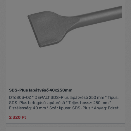
SDS-Plus lapátvéső 40x250mm
DT6803-QZ * DEWALT SDS-Plus lapátvéső 250 mm * Típus:
SDS-Plus befogású lapátvéső * Teljes hossz: 250 mm *
Élszélesség: 40 mm * Szár típusa: SDS-Plus * Anyag: Edzett
acél * Alkalmazási terület: Csempe, vakolat és felületi
2 320 Ft
rétegek gyors eltávolításához * Kivitel: Széles lapát alakú
kialakítás, nagyobb felületek hatékony véséséhez *
Kompatibilitás: SDS-Plus tokmányos gépekhez való