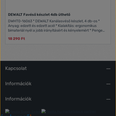
DEWALT Favéső készlet 4db üthető
DWHT0-16063 * DEWALT Kanálasvéső készlet, 4 db-os *
Anyag: edzett és edzett acél * Kialakítás: ergonomikus
bimateriál nyél a jobb irányításért és kényelemért * Penge
jellemző: precíziós föld pengék az élesebb vágásokért *
18 290 Ft
Használat: fa megmunkálásához és faragásához * Csomag
tartalma: 4 db kanálasvéső (6 mm, 12 mm, 18 mm, 25 mm)
Kapcsolat
Információk
Információk
marketplace partner