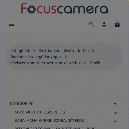
Ugrás a fő tartalomra
Kategóriák
Kert, barkács, kisállat tartás
Barkácsolás, segédanyagok
Kéziszerszámok és szerszámkészletek
Vésők
KATEGÓRIÁK
AUTÓ, MOTOR FELSZERELÉS
BABA-MAMA, GYEREKSZOBA, JÁTÉKOK
BIZTONSÁGTECHNIKA, KAPUTECHNIKA, OKOS