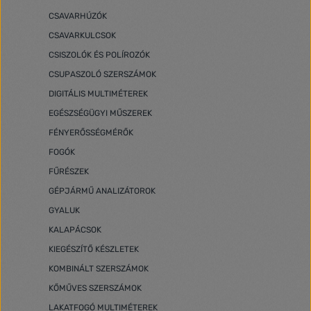
CSAVARHÚZÓK
CSAVARKULCSOK
CSISZOLÓK ÉS POLÍROZÓK
CSUPASZOLÓ SZERSZÁMOK
DIGITÁLIS MULTIMÉTEREK
EGÉSZSÉGÜGYI MŰSZEREK
FÉNYERŐSSÉGMÉRŐK
FOGÓK
FŰRÉSZEK
GÉPJÁRMŰ ANALIZÁTOROK
GYALUK
KALAPÁCSOK
KIEGÉSZÍTŐ KÉSZLETEK
KOMBINÁLT SZERSZÁMOK
KŐMŰVES SZERSZÁMOK
LAKATFOGÓ MULTIMÉTEREK