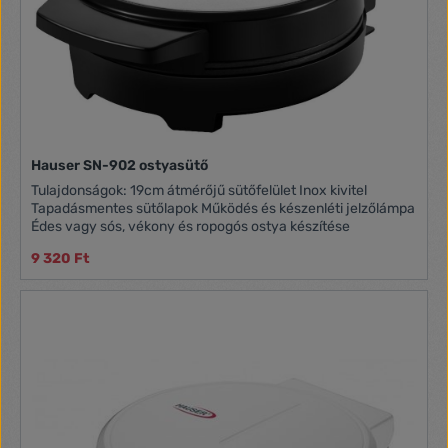
Hauser SN-902 ostyasütő
Tulajdonságok: 19cm átmérőjű sütőfelület Inox kivitel
Tapadásmentes sütőlapok Működés és készenléti jelzőlámpa
Édes vagy sós, vékony és ropogós ostya készítése
9 320 Ft