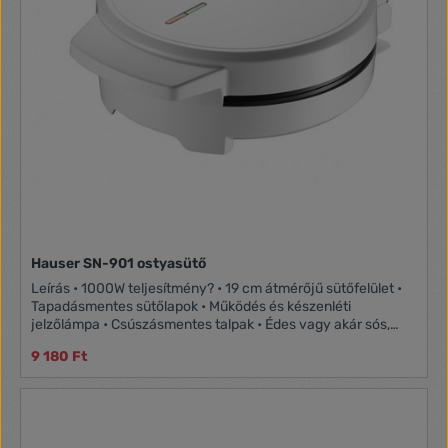
Hauser SN-901 ostyasütő
Leírás • 1000W teljesítmény? • 19 cm átmérőjű sütőfelület •
Tapadásmentes sütőlapok • Működés és készenléti
jelzőlámpa • Csúszásmentes talpak • Édes vagy akár sós,
vékony és ropogós ostya készítésére
9 180 Ft