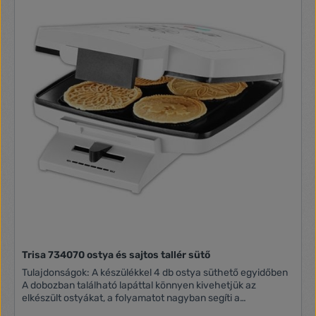
Trisa 734070 ostya és sajtos tallér sütő
Tulajdonságok: A készülékkel 4 db ostya süthető egyidőben
A dobozban található lapáttal könnyen kivehetjük az
elkészült ostyákat, a folyamatot nagyban segíti a
tapadásmentes sütőfelület is Összezárható alsó és felső