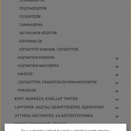
TEJHABOSÍTÓK
TÉSZTAKÉSZÍTŐK
TOJÁSFŐZŐK
TURMIXGÉPEK
VATTACUKOR KÉSZÍTŐK
VÍZFORRALÓK
VÍZTISZTÍTÓ KANCSÓK, VÍZTISZTÍTÓK
HÁZTARTÁSI KISGÉPEK
HÁZTARTÁSI NAGYGÉPEK
KÁVÉZÁS
LÉGTISZTÍTÓK, PÁRÁSÍTÓK ÉS PÁRAMENTESÍTŐK
PORSZÍVÓK
KERT, BARKÁCS, KISÁLLAT TARTÁS
LAPTOPOK, ASZTALI SZÁMÍTÓGÉPEK, SZERVEREK
OTTHON, HÁZTARTÁS, VILÁGÍTÁSTECHNIKA
SPORT, SZABADIDŐ, UTAZÁS