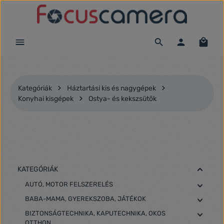
Ugrás a fő tartalomra
Kategóriák
Háztartási kis és nagygépek
Konyhai kisgépek
Ostya- és kekszsütők
KATEGÓRIÁK
AUTÓ, MOTOR FELSZERELÉS
BABA-MAMA, GYEREKSZOBA, JÁTÉKOK
BIZTONSÁGTECHNIKA, KAPUTECHNIKA, OKOS
OTTHON