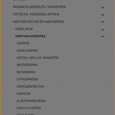
IRODAFELSZERELÉS, TANSZEREK
FOTÓZÁS, VIDEÓZÁS, OPTIKA
HÁZTARTÁSI KIS ÉS NAGYGÉPEK
FŐZŐLAPOK
KONYHAI KISGÉPEK
APRÍTÓK
ASZALÓGÉPEK
ASZTALI GRILLEK, MINISÜTŐK
BEFŐZŐGÉPEK
BOTMIXEREK
CITRUSPRÉSEK
CSOKISZÖKŐKUTAK
DARÁLÓK
ELEKTROMOS KÉSEK
FAGYLALTGÉPEK