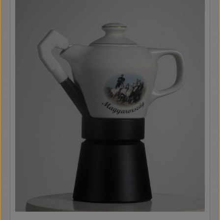
rendszer azt jelenti, hogy mindig használatra készen áll Az
áramlást leállító funkcióval személyre szabhatja a kávéjának
mennyiségét 15-bar professzionális szivattyú
Professzionális őrölt kávé szűrő (1 vagy 2 csészére) és E.S.E.
Pod Állítható cappuccino rendszer: forró-, gőzölt tej ill.
tejhab elkészítésére tökéletes. Forró víz a teákhoz vagy
forrázathoz Dupla csepptálca: két szintű csésze tartó, hogy
kis és nagy csészéket is tudjon fogadni, akár 13cm-es
magasságig a hosszú kávékhoz vagy tejes italokhoz Karcsú
méretek: csak 15cm széles Teljesen fém test Csésze
melegítő a tetején Könnyen használható vezérlő panel 3
háttérvilágított gombbal Ki- ill. bekapcsoló gomb
automatikus készenléttel az energiatakarékosság miatt ha
hosszabb ideig állna a gép Vízkőtlenítésre figyelmeztető
Eltávolítható víztartály Eltávolítható csepptálca vízszint
jelzővel Cseppmentes rendszer