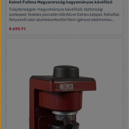
Kalnet Fatima Magyarország hagyományos kávéfőző
Tulajdonságok: Hagyományos kávéfőző: biztonsági
szeleppel, fedeles porcelán kiöntővel Színes képpel, felirattal,
fényezett alsó alumíniumtesttel Nem igényel elektromos
áramot, gáztűzhelyen, elektromos főzőlapon is kitűnő
8 690 Ft
aromájú eszpresszó kávé készíthető Speciális tölcsérével 2
és 4 személyes adag is főzhető