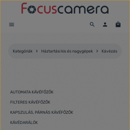
Ugrás a fő tartalomra
Kategóriák
Háztartási kis és nagygépek
Kávézás
AUTOMATA KÁVÉFŐZŐK
FILTERES KÁVÉFŐZŐK
KAPSZULÁS, PÁRNÁS KÁVÉFŐZŐK
KÁVÉDARÁLÓK