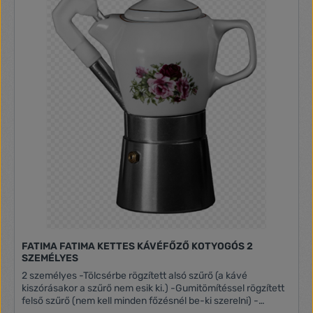
Állítható kávémennyiség Állítható vízmennyiség Állítható
kávéadagoló a különböző méretű poharakhoz (8,6cm-től
14,2cm-ig) Előőrlés Programozható be- és kikapcsolás
Számolja a lefőzött kávékat Új termoblokk, a tökéletes kávé
hőmérsékletért Aromazáró kávétartály Zacctartály
kapacitása: 14 csésze / 72 óra 1,8 literes, kivehető víztartály,
melynek kiürülését jelzi Vízszűrő Automatikus öblítő és
vízkőtelenítő programok Vízkeménységtől függő beállítási
lehetőség Kivehető, vízszintjelzővel ellátott csepptálca
Csészetartó Energiatakarékos üzemmód Készenléti
kikapcsolás Azonnali gőz, vagy forró víz vételi lehetőség
(teákhoz, instant levesekhez) Méretek (szélesség x mélység
x magasság): 43.0 x 23.8 x 35.1 cm
FATIMA FATIMA KETTES KÁVÉFŐZŐ KOTYOGÓS 2
SZEMÉLYES
2 személyes -Tölcsérbe rögzített alsó szűrő (a kávé
kiszórásakor a szűrő nem esik ki.) -Gumitömítéssel rögzített
felső szűrő (nem kell minden főzésnél be-ki szerelni) -