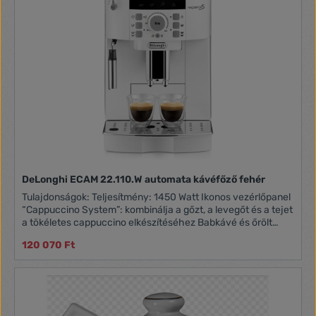
DeLonghi ECAM 22.110.W automata kávéfőző fehér
Tulajdonságok: Teljesítmény: 1450 Watt Ikonos vezérlőpanel
“Cappuccino System”: kombinálja a gőzt, a levegőt és a tejet
a tökéletes cappuccino elkészítéséhez Babkávé és őrölt
kávé használati lehetőség Egy gombnyomásra két kávét is
120 070 Ft
el tud készíteni Személyre szabott kávékészítés - pontosan
az ön ízlése szerint Válasszon rövid, közepes, vagy hosszú
kávét, próbálja ki az erős, vagy az extra lágy aromát és
élvezze kávéját tűzforró, közepes, vagy alacsony
hőmérsékleten Kivehető központi egység Új, halk beépített
őrlőszerkezet Szabályozható őrlési finomság (13 szinten)