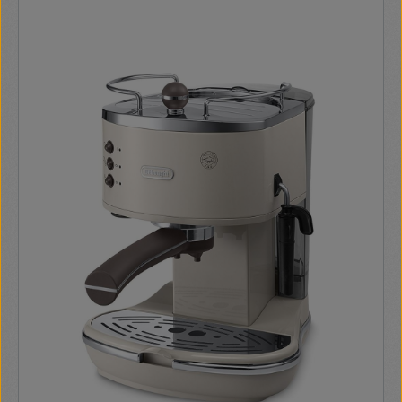
mikroporózus szűrőnek köszönhetően. Az AquaClean segít
hosszabb ideig megőrizni a kávé ízét, és megakadályozza a
gép eldugulását az olyan innovatív funkcióknak
köszönhetően, mint az ioncserés technológia, a
szabadalmaztatott vízáramlás és a mikroporózus szűrő.
Optimálisan tisztított víz a szabadalmaztatott vízáramlásnak
köszönhetően. Az AquaClean biztosítja, hogy csak tiszta és
szűrt víz áramlik a teljes automata kávéfőző gépbe, így
csökkenti a vízkőmentesítés szükségét. Az AquaClean
szűrőnek köszönhetően akár 5000 csésze kávét élvezhet
vízkőmentesítés nélkül, a szűrő 8 cseréjével. A mikroporózus
szűrő kiszűr minden szennyeződést. A kávéfőzetét minden
apró részecskétől megszabadítva sokkal jobb minőségű italt
nyerhet. A mikroporózus szűrő kitisztítja a
szennyeződéseket a vízből, így garantálhatja, hogy minden
csésze kávé friss, tiszta és ízletes lesz. A csomag tartalma: 1
db AquaClean vízszűrő