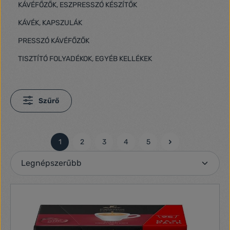
KÁVÉFŐZŐK, ESZPRESSZÓ KÉSZÍTŐK
KÁVÉK, KAPSZULÁK
PRESSZÓ KÁVÉFŐZŐK
TISZTÍTÓ FOLYADÉKOK, EGYÉB KELLÉKEK
Szűrő
1
2
3
4
5
Oldal
Oldal
Oldal
Oldal
Oldal