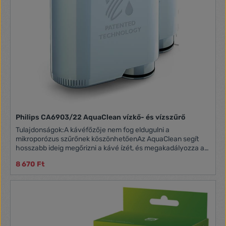
Philips CA6903/22 AquaClean vízkő- és vízszűrő
Tulajdonságok:A kávéfőzője nem fog eldugulni a
mikroporózus szűrőnek köszönhetőenAz AquaClean segít
hosszabb ideig megőrizni a kávé ízét, és megakadályozza a
gép eldugulását az olyan innovatív funkcióknak
8 670 Ft
köszönhetően, mint az ioncserés technológia, a
szabadalmaztatott vízáramlás és a mikroporózus
szűrő.Optimálisan tisztított víz a szabadalmaztatott
vízáramlásnak köszönhetőenAz AquaClean biztosítja, hogy
csak tiszta és szűrt víz áramlik a teljes automata kávéfőző
gépbe, így csökkenti a vízkőmentesítés szükségességét. A
mikroporózus szűrő kiszűr minden szennyeződéstA