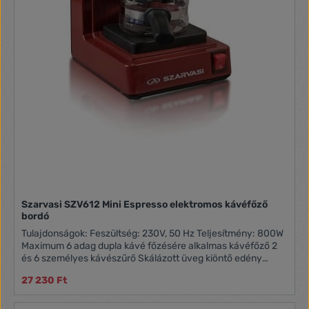
Szarvasi SZV612 Mini Espresso elektromos kávéfőző
bordó
Tulajdonságok: Feszültség: 230V, 50 Hz Teljesítmény: 800W
Maximum 6 adag dupla kávé főzésére alkalmas kávéfőző 2
és 6 személyes kávészűrő Skálázott üveg kiöntő edény
Világító hálózati kapcsoló Biztonsági szelepes záró csavar
27 230 Ft
Csúszásmentes talp