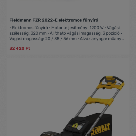
Fieldmann FZR 2022-E elektromos fűnyíró
• Elektromos fűnyíró • Motor teljesítmény: 1200 W • Vágási
szélesség: 320 mm • Állítható vágási magasság: 3 pozíció •
Vágási magasság: 20 / 38 / 56 mm • Alváz anyaga: műanyag
• Fűgyűjtő kosár kapacitás: 30,0 liter • Javasolt terület: 450
32 420 Ft
m2 • Súly: 7,3 kg • Üresjárati fordulatszám: 3500 fordulat /
min. • Feszültség / Frekvencia: 230-240 V, 50 Hz • Fűgyűjtő
kosár anyaga: műanyag • Fűgyűjtő kosár kapacitás jelző:
igen • Összecsukható fogantyú: igen • Állítható
szivacsoszott fogantyú magasság állítás: igen