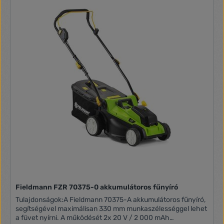
Állítható fogantyú magasság: igen Akkumulátor és töltő NEM
tartozék Javasolt terület: 750 m2 Zajszint: 90 dB (A) Súly:
13,11 kg Gyári tartozékok: FDUZ 79020 2 Ah akkumulátor (2
darabos kiszerelésben) FDUZ 79040 Akkumulátor 4 Ah FDUZ
79100 Gyorstöltő (1 darabos kiszerelésben) FDUZ 79110
Dupla gyorstöltő
Fieldmann FZR 70375-0 akkumulátoros fűnyíró
Tulajdonságok:A Fieldmann 70375-A akkumulátoros fűnyíró,
segítségével maximálisan 330 mm munkaszélességgel lehet
a füvet nyírni. A működését 2x 20 V / 2 000 mAh