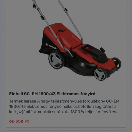
Einhell GC-EM 1800/43 Elektromos fűnyíró
Termék leírása A nagy teljesítményű és fordulékony GC-EM
1800/43 elektromos fűnyíró nélkülözhetetlen segítőtárs a
kert(sz)építési munkák során. Az 1800 W teljesítményű és
3300 fordulat/perc üresjárati fordulatszámú erős motor
66 350 Ft
tiszta és szép vágásképet garantál még akkor is, ha
magasabb fűben dolgozik. A készülékház hosszú