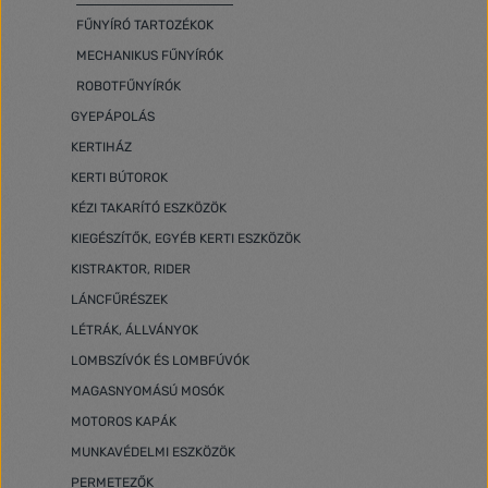
FŰNYÍRÓ TARTOZÉKOK
MECHANIKUS FŰNYÍRÓK
ROBOTFŰNYÍRÓK
GYEPÁPOLÁS
KERTIHÁZ
KERTI BÚTOROK
KÉZI TAKARÍTÓ ESZKÖZÖK
KIEGÉSZÍTŐK, EGYÉB KERTI ESZKÖZÖK
KISTRAKTOR, RIDER
LÁNCFŰRÉSZEK
LÉTRÁK, ÁLLVÁNYOK
LOMBSZÍVÓK ÉS LOMBFÚVÓK
MAGASNYOMÁSÚ MOSÓK
MOTOROS KAPÁK
MUNKAVÉDELMI ESZKÖZÖK
PERMETEZŐK