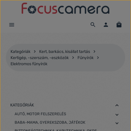
Ugrás a fő tartalomra
Kategóriák
Kert, barkács, kisállat tartás
Kertigép, -szerszám, -eszközök
Fűnyírók
Elektromos fűnyírók
KATEGÓRIÁK
AUTÓ, MOTOR FELSZERELÉS
BABA-MAMA, GYEREKSZOBA, JÁTÉKOK
BIZTONSÁGTECHNIKA, KAPUTECHNIKA, OKOS