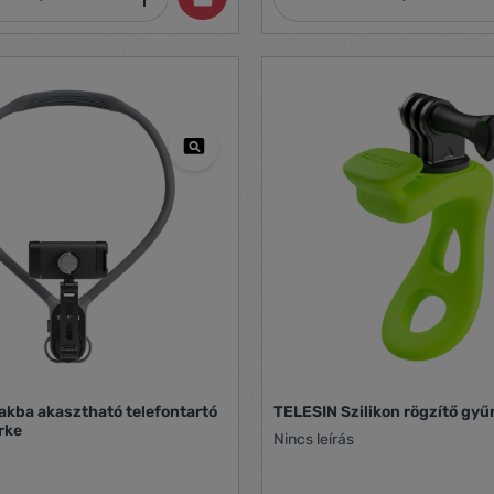
evenly distribute the weight of
ithout putting any strain on
wo cameras while the other
ly in place. Thanks to the
f the harness, you can use it with
ameras on the market.
Included: Harness x1 Model PU6002
kba akasztható telefontartó
TELESIN Szilikon rögzítő gyű
rke
Nincs leírás