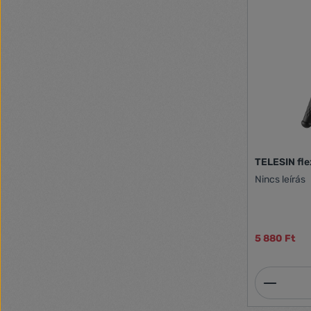
TELESIN fle
Nincs leírás
5 880 Ft
Termék