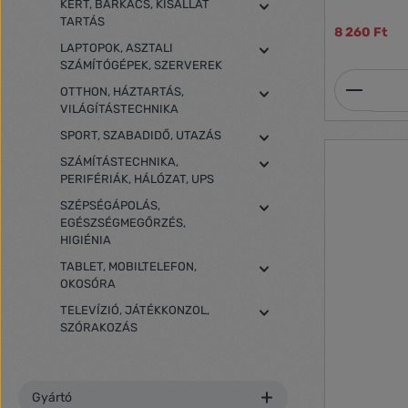
KERT, BARKÁCS, KISÁLLAT
TARTÁS
8 260 Ft
LAPTOPOK, ASZTALI
SZÁMÍTÓGÉPEK, SZERVEREK
Termék
OTTHON, HÁZTARTÁS,
VILÁGÍTÁSTECHNIKA
SPORT, SZABADIDŐ, UTAZÁS
SZÁMÍTÁSTECHNIKA,
PERIFÉRIÁK, HÁLÓZAT, UPS
SZÉPSÉGÁPOLÁS,
EGÉSZSÉGMEGŐRZÉS,
HIGIÉNIA
TABLET, MOBILTELEFON,
OKOSÓRA
TELEVÍZIÓ, JÁTÉKKONZOL,
SZÓRAKOZÁS
Gyártó