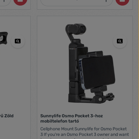
The selfie stick also comes with detachable
adapters and a 1/4'' screw, making it
compatible with various models of popular
action cameras such as DJI, Insta360, and
GoPro. It is constructed from high-quality
carbon fiber, offering both lightweight and
durable characteristics. Manufacturer
TELESIN Model GP-MNP-270-02 Length 40
cm / 95 cm / 125 cm / 180 cm / 205 cm /
270 cm Material Carbon Fiber Compatibility
GoPro Hero 12 / 11 / 10 / 9 / 8, DJI Osmo
Action 3 / 4, Insta360 cameras
rű Zöld
Sunnylife Osmo Pocket 3-hoz
mobiltelefon tartó
Cellphone Mount Sunnylife for Osmo Pocket
3 If you're an Osmo Pocket 3 owner and want