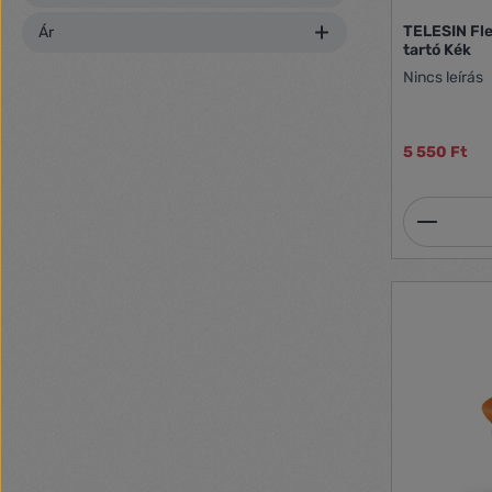
TELESIN Fle
Ár
tartó Kék
Nincs leírás
5 550 Ft
Termék