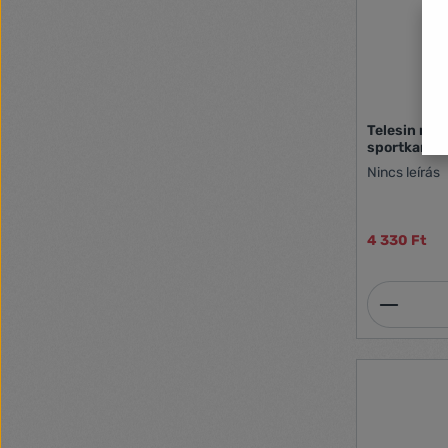
Telesin mult
sportkamer
Nincs leírás
4 330 Ft
Termék