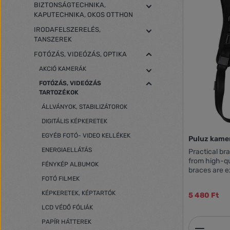
BIZTONSÁGTECHNIKA,
KAPUTECHNIKA, OKOS OTTHON
IRODAFELSZERELÉS,
TANSZEREK
FOTÓZÁS, VIDEÓZÁS, OPTIKA
AKCIÓ KAMERÁK
FOTÓZÁS, VIDEÓZÁS
TARTOZÉKOK
ÁLLVÁNYOK, STABILIZÁTOROK
DIGITÁLIS KÉPKERETEK
EGYÉB FOTÓ- VIDEO KELLÉKEK
Puluz kame
ENERGIAELLÁTÁS
Practical br
from high-qu
FÉNYKÉP ALBUMOK
braces are e
FOTÓ FILMEK
you to carry
You can easi
KÉPKERETEK, KÉPTARTÓK
5 480 Ft
cameras and 
need. Thanks
LCD VÉDŐ FÓLIÁK
foam, the br
Termék
PAPÍR HÁTTEREK
and convenie