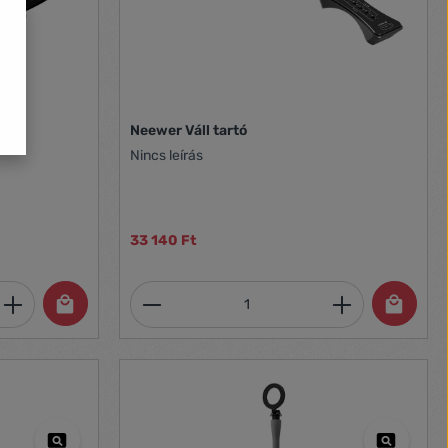
rom 7 kg to 54
val
Neewer Váll tartó
Nincs leírás
33 140 Ft
et, vagy használja a gombokat a mennyi
 Adja meg a kívánt mennyiséget, vagy h
Termékmennyiség: Adja meg 