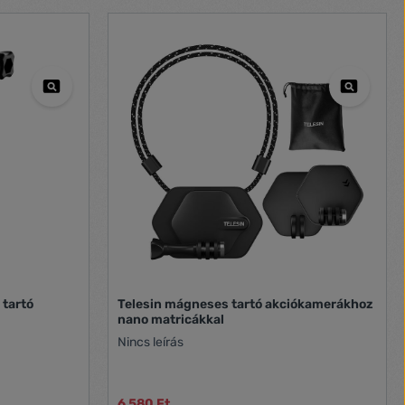
 tartó
Telesin mágneses tartó akciókamerákhoz
nano matricákkal
Nincs leírás
6 580 Ft