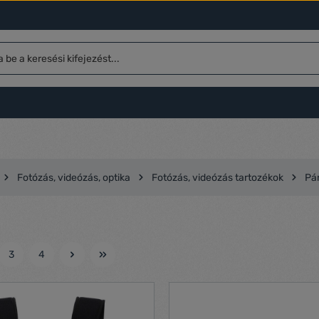
Fotózás, videózás, optika
Fotózás, videózás tartozékok
Pá
3
4
l
Oldal
Oldal