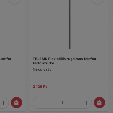
unt for
TELESIN Flexibililis rugalmas telefon
tartó szürke
Nincs leírás
2 120 Ft
et, vagy használja a gombokat a mennyi
 Adja meg a kívánt mennyiséget, vagy h
Termékmennyiség: Adja meg 