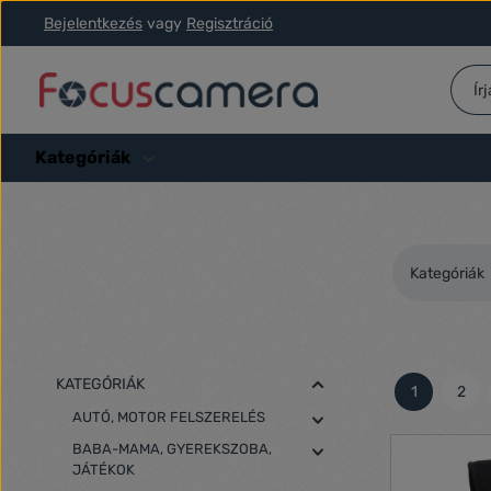
Bejelentkezés
vagy
Regisztráció
ás a fő tartalomra
Ugrás a kereséshez
Ugrás a fő navigációhoz
Kategóriák
Kategóriák
KATEGÓRIÁK
1
2
Oldal
Olda
AUTÓ, MOTOR FELSZERELÉS
BABA-MAMA, GYEREKSZOBA,
JÁTÉKOK