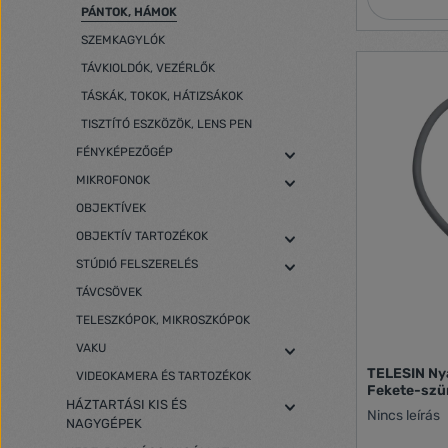
hours. They 
PÁNTOK, HÁMOK
the camera w
SZEMKAGYLÓK
your spine. Universal They allow you to use
one of the t
TÁVKIOLDÓK, VEZÉRLŐK
remains free
TÁSKÁK, TOKOK, HÁTIZSÁKOK
versatility o
most DSLR c
TISZTÍTÓ ESZKÖZÖK, LENS PEN
FÉNYKÉPEZŐGÉP
MIKROFONOK
OBJEKTÍVEK
OBJEKTÍV TARTOZÉKOK
STÚDIÓ FELSZERELÉS
TÁVCSÖVEK
TELESZKÓPOK, MIKROSZKÓPOK
VAKU
TELESIN Nya
VIDEOKAMERA ÉS TARTOZÉKOK
Fekete-szü
HÁZTARTÁSI KIS ÉS
Nincs leírás
NAGYGÉPEK