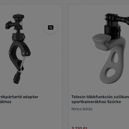
rékpártartó adapter
Telesin többfunkciós szilikon
ákhoz
sportkamerákhoz Szürke
Nincs leírás
3 710 Ft