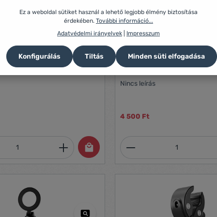
medium-sized dogs (weighing f
kg)
Ez a weboldal sütiket használ a lehető legjobb élmény biztosítása
érdekében.
További információ...
Adatvédelmi irányelvek
|
Impresszum
Konfigurálás
Tiltás
Minden süti elfogadása
ifunkcionális szilikon rögzítő
TELESIN Fejpánt gyorskioldó
ákhoz Narancssárga
akciókamerákhoz
Nincs leírás
4 500 Ft
mennyiség: Adja meg a kívánt mennyiség
Termékmennyiség: