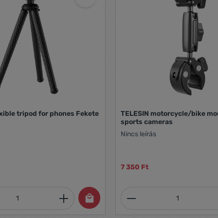
xible tripod for phones Fekete
TELESIN motorcycle/bike mo
sports cameras
Nincs leírás
7 350 Ft
mennyiség: Adja meg a kívánt mennyiség
Termékmennyiség: