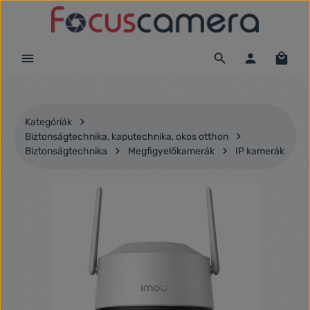
Ugrás a fő tartalomra
Kategóriák
Biztonságtechnika, kaputechnika, okos otthon
Biztonságtechnika
Megfigyelőkamerák
IP kamerák
Képgaléria kihagyása