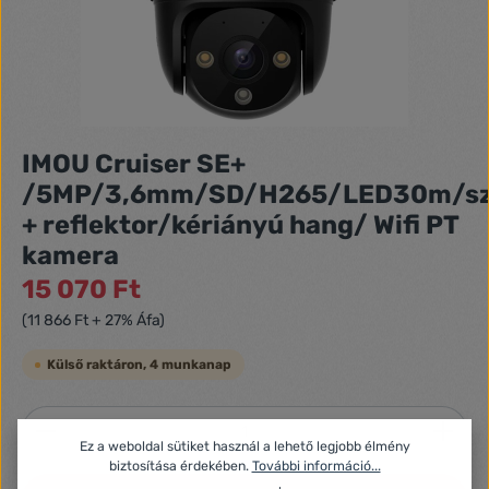
IMOU Cruiser SE+
/5MP/3,6mm/SD/H265/LED30m/sz
+ reflektor/kériányú hang/ Wifi PT
kamera
15 070 Ft
(11 866 Ft + 27% Áfa)
Külső raktáron, 4 munkanap
Termékmennyiség: Adja meg a kívánt mennyiséget
Ez a weboldal sütiket használ a lehető legjobb élmény
biztosítása érdekében.
További információ...