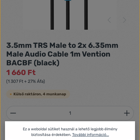
3.5mm TRS Male to 2x 6.35mm
Male Audio Cable 1m Vention
BACBF (black)
1 660 Ft
(1 307 Ft + 27% Áfa)
Külső raktáron, 4 munkanap
Termékmennyiség: Adja meg a kívánt mennyiséget
Ez a weboldal sütiket használ a lehető legjobb élmény
Kosárba
biztosítása érdekében.
További információ...