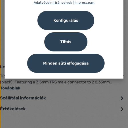
Adatvédelmi irányelvek
|
Impresszum
Azonosító:
1213459
Gyártó száma:
Konfigurálás
BACBF
Fogyasztói jótállás:
12 Hónap
Jótállás (Jogi személy):
Tiltás
12 Hónap
Minden süti elfogadása
Leírás
TRS 3.5 mm male to 2x 6.35 mm male audio cable Vention BACBF 1 m
(black). Featuring a 3.5mm TRS male connector to 2 6.35mm…
Továbbiak
Szállítási információk
Értékelések