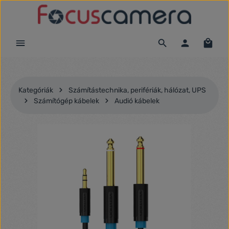
Ugrás a fő tartalomra
Kategóriák
Számítástechnika, perifériák, hálózat, UPS
Számítógép kábelek
Audió kábelek
Képgaléria kihagyása