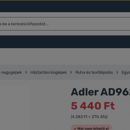
és nagygépek
Háztartási kisgépek
Ruha és textilápolás
Egyé
Adler AD96
5 440 Ft
(4 283 Ft + 27% Áfa)
Már nem érhető el