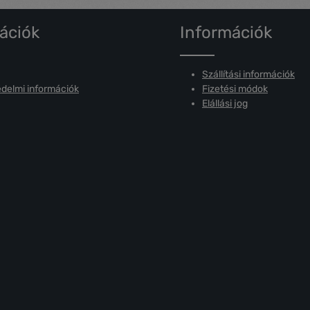
ációk
Információk
Szállítási információk
delmi információk
Fizetési módok
Elállási jog