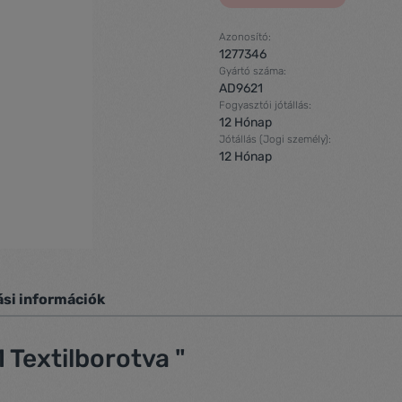
Azonosító:
1277346
Gyártó száma:
AD9621
Fogyasztói jótállás:
12 Hónap
Jótállás (Jogi személy):
12 Hónap
ási információk
Textilborotva "