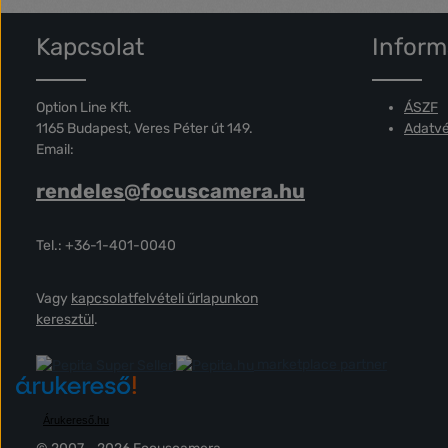
Kapcsolat
Inform
Option Line Kft.
ÁSZF
1165 Budapest, Veres Péter út 149.
Adatvé
Email:
rendeles@focuscamera.hu
Tel.: +36-1-401-0040
Vagy
kapcsolatfelvételi űrlapunkon
keresztül
.
marketplace partner
Árukereső.hu