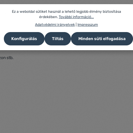
Ez a weboldal sütiket használ a lehető legjobb élmény biztosítása
ához
érdekében.
További információ...
Adatvédelmi irányelvek
|
Impresszum
Konfigurálás
Tiltás
Minden süti elfogadása
zon stb.