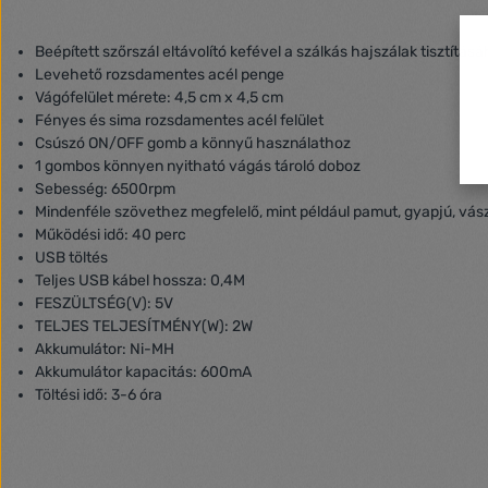
Beépített szőrszál eltávolító kefével a szálkás hajszálak tisztítás
Levehető rozsdamentes acél penge
Vágófelület mérete: 4,5 cm x 4,5 cm
Fényes és sima rozsdamentes acél felület
Csúszó ON/OFF gomb a könnyű használathoz
1 gombos könnyen nyitható vágás tároló doboz
Sebesség: 6500rpm
Mindenféle szövethez megfelelő, mint például pamut, gyapjú, vás
Működési idő: 40 perc
USB töltés
Teljes USB kábel hossza: 0,4M
FESZÜLTSÉG(V): 5V
TELJES TELJESÍTMÉNY(W): 2W
Akkumulátor: Ni-MH
Akkumulátor kapacitás: 600mA
Töltési idő: 3-6 óra