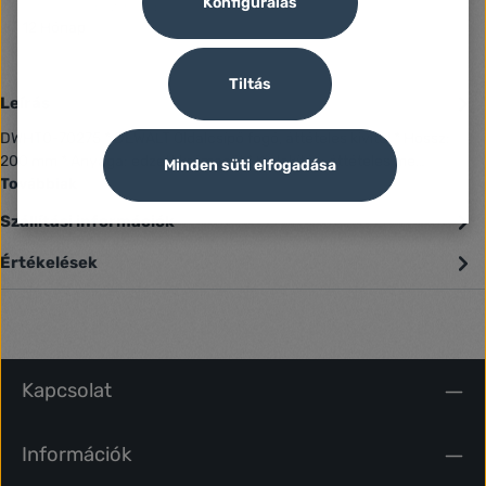
Konfigurálás
Jótállás (Jogi személy):
12 Hónap
Tiltás
Leírás
DWHT0-70275 * DEWALT Oldalcsípő fogó, áttételes kivitel * Hossz:
200 mm * Anyaga: edzett krómacél * Kialakítás: áttételes me…
Minden süti elfogadása
Továbbiak
Szállítási információk
Értékelések
Kapcsolat
Információk