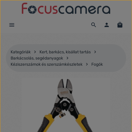
Ugrás a fő tartalomra
Kategóriák
Kert, barkács, kisállat tartás
Barkácsolás, segédanyagok
Kéziszerszámok és szerszámkészletek
Fogók
Képgaléria kihagyása