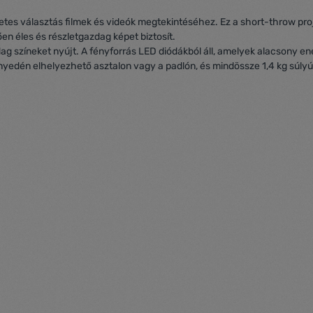
életes választás filmek és videók megtekintéséhez. Ez a short-throw pro
en éles és részletgazdag képet biztosít.
dag színeket nyújt. A fényforrás LED diódákból áll, amelyek alacsony en
nnyedén elhelyezhető asztalon vagy a padlón, és mindössze 1,4 kg súly