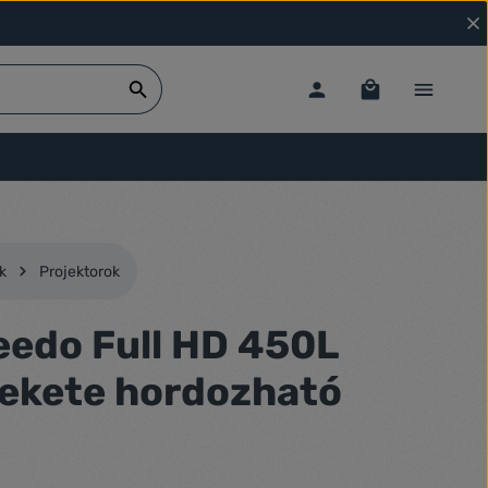
k
Projektorok
eedo Full HD 450L
fekete hordozható