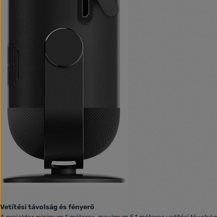
Vetítési távolság és fényerő