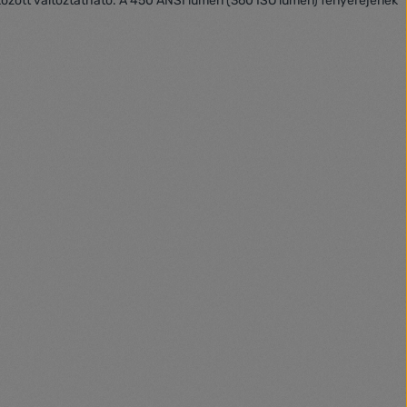
 között változtatható. A 450 ANSI lumen (360 ISO lumen) fényerejének