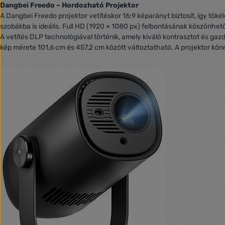
Dangbei Freedo – Hordozható Projektor
A Dangbei Freedo projektor vetítéskor 16:9 képarányt biztosít, így tök
szobákba is ideális. Full HD (1920 × 1080 px) felbontásának köszönhető
A vetítés DLP technológiával történik, amely kiváló kontrasztot és gaz
kép mérete 101,6 cm és 457,2 cm között változtatható. A projektor kö