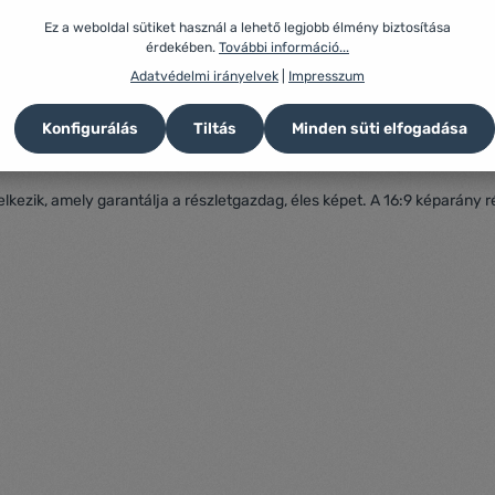
Ez a weboldal sütiket használ a lehető legjobb élmény biztosítása
érdekében.
További információ...
Adatvédelmi irányelvek
|
Impresszum
Konfigurálás
Tiltás
Minden süti elfogadása
elkezik, amely garantálja a részletgazdag, éles képet. A 16:9 képarán