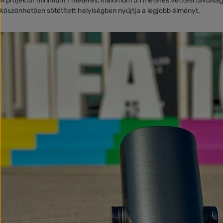
A projektor minimum 1 méteres, maximum 5,1 méteres vetítési távolságg
köszönhetően sötétített helyiségben nyújtja a legjobb élményt.