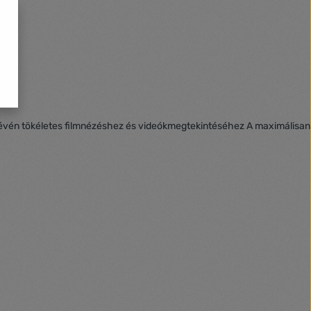
y révén tökéletes filmnézéshez és videókmegtekintéséhez A maximálisan