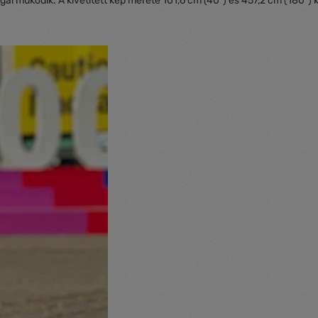
al működik. A kivetített kép mérete 101,6 cm (40") és 457,2 cm (180")