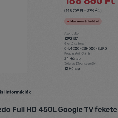
188 860 Ft
(148 709 Ft + 27% Áfa)
Már nem érhető el
Azonosító:
1292137
Gyártó száma:
04.4C00-C3H000-EUR0
Fogyasztói jótállás:
24 Hónap
Jótállás (Jogi személy):
12 Hónap
ási információk
do Full HD 450L Google TV fekete