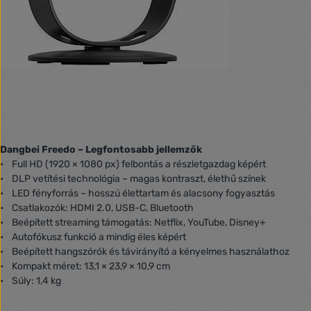
Dangbei Freedo – Legfontosabb jellemzők
• Full HD (1920 × 1080 px) felbontás a részletgazdag képért
• DLP vetítési technológia – magas kontraszt, élethű színek
• LED fényforrás – hosszú élettartam és alacsony fogyasztás
• Csatlakozók: HDMI 2.0, USB-C, Bluetooth
• Beépített streaming támogatás: Netflix, YouTube, Disney+
• Autofókusz funkció a mindig éles képért
• Beépített hangszórók és távirányító a kényelmes használathoz
• Kompakt méret: 13,1 × 23,9 × 10,9 cm
• Súly: 1,4 kg