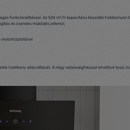
as funkcionalitással. Az 524 m³/h kapacitású készülék hatékonyan távol
lágítás és csendes működés jellemzi.
üstök hatékony eltávolítását. A négy sebességfokozat lehetővé teszi, h