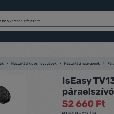
ák
Háztartási kis és nagygépek
Háztartási nagygépek
Pár
IsEasy TV1
páraelszívó
52 660 Ft
(41 465 Ft + 27% Áfa)