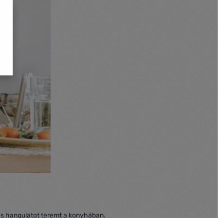
mes hangulatot teremt a konyhában.