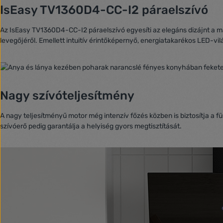
IsEasy TV1360D4-CC-I2 páraelszívó
Az IsEasy TV1360D4-CC-I2 páraelszívó egyesíti az elegáns dizájnt a mag
levegőjéről. Emellett intuitív érintőképernyő, energiatakarékos LED-vi
Nagy szívóteljesítmény
A nagy teljesítményű motor még intenzív főzés közben is biztosítja a f
szívóerő pedig garantálja a helyiség gyors megtisztítását.