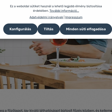
Ez a weboldal sütiket használ a lehető legjobb élmény biztosítása
érdekében.
További információ...
Adatvédelmi irányelvek
|
Impresszum
Konfigurálás
Tiltás
Minden süti elfogadása
g a főzőlapot, így kiváló láthatóságot biztosít főzés közben, és kelle