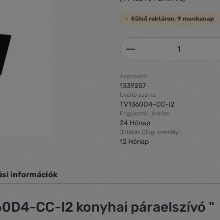
Külső raktáron, 9 munkanap
Termékmennyiség: 
Azonosító:
1339257
Gyártó száma:
TV1360D4-CC-I2
Fogyasztói jótállás:
24 Hónap
Jótállás (Jogi személy):
12 Hónap
ási információk
0D4-CC-I2 konyhai páraelszívó "