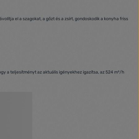
ítja el a szagokat, a gőzt és a zsírt, gondoskodik a konyha friss
ogy a teljesítményt az aktuális igényekhez igazítsa, az 524 m³/h