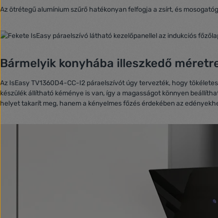
Az ötrétegű alumínium szűrő hatékonyan felfogja a zsírt, és mosogat
Bármelyik konyhába illeszkedő méretr
Az IsEasy TV1360D4-CC-I2 páraelszívót úgy tervezték, hogy tökéletese
készülék állítható kéménye is van, így a magasságot könnyen beállíth
helyet takarít meg, hanem a kényelmes főzés érdekében az edényekh