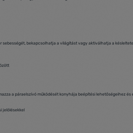
or sebességét, bekapcsolhatja a világítást vagy aktiválhatja a késleltet
lmazza a páraelszívó működését konyhája beépítési lehetőségeihez és 