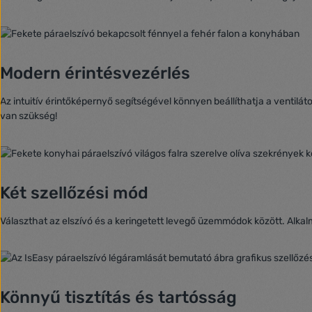
Modern érintésvezérlés
Az intuitív érintőképernyő segítségével könnyen beállíthatja a ventilát
van szükség!
Két szellőzési mód
Választhat az elszívó és a keringetett levegő üzemmódok között. Alka
Könnyű tisztítás és tartósság