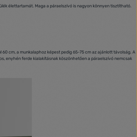
ék élettartamát. Maga a páraelszívó is nagyon könnyen tisztítható.
l 60 cm, a munkalaphoz képest pedig 65-75 cm az ajánlott távolság. A
okos, enyhén ferde kialakításnak köszönhetően a páraelszívó nemcsak