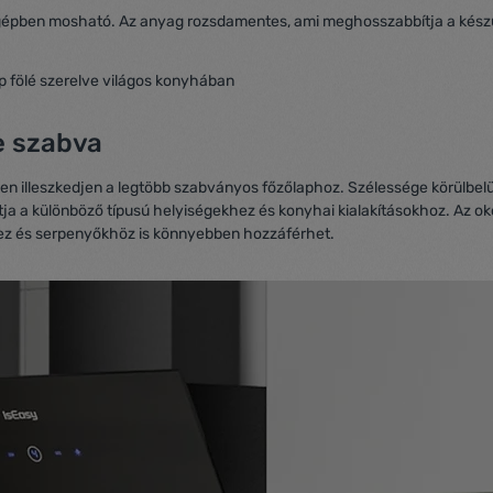
ógépben mosható. Az anyag rozsdamentes, ami meghosszabbítja a készül
e szabva
n illeszkedjen a legtöbb szabványos főzőlaphoz. Szélessége körülbelü
atja a különböző típusú helyiségekhez és konyhai kialakításokhoz. Az 
ez és serpenyőkhöz is könnyebben hozzáférhet.