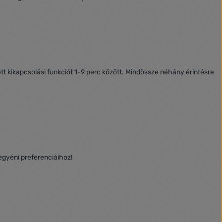
ett kikapcsolási funkciót 1-9 perc között. Mindössze néhány érintésre
egyéni preferenciáihoz!