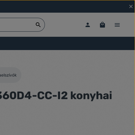
aelszívók
360D4-CC-I2 konyhai