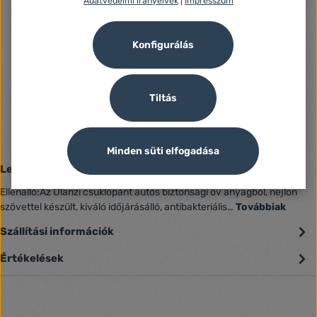
Adatvédelmi irányelvek
|
Impresszum
Azonosító:
1212916
Konfigurálás
Gyártó száma:
KF13.116
Fogyasztói jótállás:
12 Hónap
Tiltás
Jótállás (Jogi személy):
12 Hónap
Minden süti elfogadása
Leírás
Ellenálló:Az Ulanzi csuklópánt autós biztonsági öv anyagból, nejlon
szövettel készült, kiváló időjárásálló, antibakteriális…
Továbbiak
Szállítási információk
Értékelések