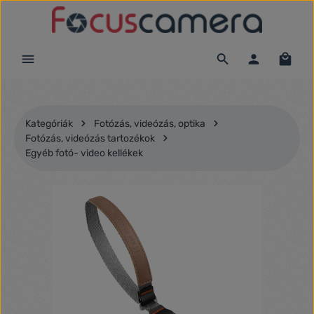
Ugrás a fő tartalomra
Kategóriák
Fotózás, videózás, optika
Fotózás, videózás tartozékok
Egyéb fotó- video kellékek
Képgaléria kihagyása