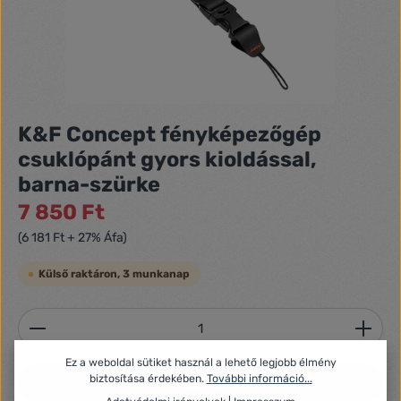
K&F Concept fényképezőgép
csuklópánt gyors kioldással,
barna-szürke
7 850 Ft
(6 181 Ft + 27% Áfa)
Külső raktáron, 3 munkanap
Termékmennyiség: Adja meg a kívánt mennyiséget
Ez a weboldal sütiket használ a lehető legjobb élmény
biztosítása érdekében.
További információ...
Kosárba