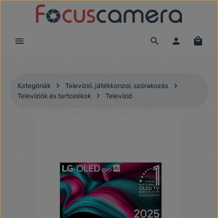
Ugrás a fő tartalomra
Kategóriák
Televízió, játékkonzol, szórakozás
Televíziók és tartozékok
Televízió
Képgaléria kihagyása