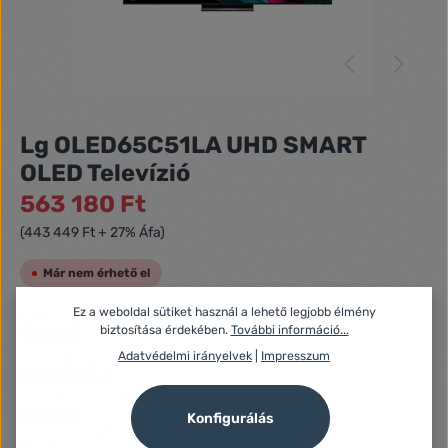
Lg OLED65C51LA UHD SMART
OLED Televízió
563 180 Ft
(443 449 Ft + 27% Áfa)
Már nem érhető el
Ez a weboldal sütiket használ a lehető legjobb élmény
Azonosító:
biztosítása érdekében.
További információ...
1289882
Adatvédelmi irányelvek
|
Impresszum
Gyártó száma:
OLED65C51LA
Fogyasztói jótállás:
36 Hónap
Konfigurálás
Jótállás (Jogi személy):