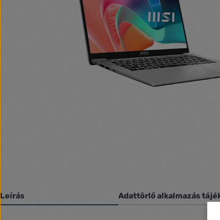
Leírás
Adattörlő alkalmazás tájé