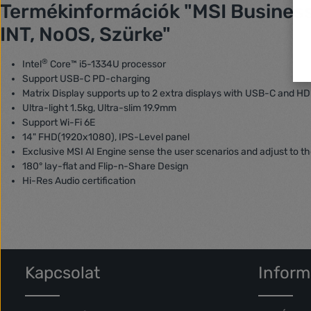
Termékinformációk "MSI Business
INT, NoOS, Szürke"
®
Intel
Core™ i5-1334U processor
Support USB-C PD-charging
Matrix Display supports up to 2 extra displays with USB-C and H
Ultra-light 1.5kg, Ultra-slim 19.9mm
Support Wi-Fi 6E
14" FHD(1920x1080), IPS-Level panel
Exclusive MSI AI Engine sense the user scenarios and adjust to 
180° lay-flat and Flip-n-Share Design
Hi-Res Audio certification
Kapcsolat
Inform