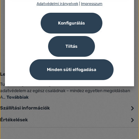
Adatvédelmi irányelvek
|
Impresszum
Azonosító:
1060053
Konfigurálás
Gyártó száma:
Norton360DELUXE50GB
Fogyasztói jótállás:
12 Hónap
Tiltás
Jótállás (Jogi személy):
12 Hónap
Minden süti elfogadása
Leírás
Tulajdonságok: Többrétegű védelem eszközei számára és online
adatvédelem az egész családnak – mindez egyetlen megoldásban
A…
Továbbiak
Szállítási információk
Értékelések