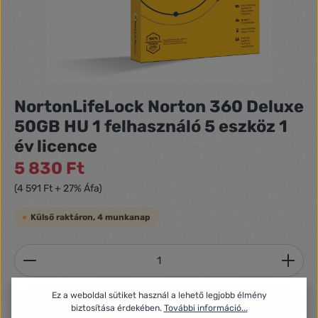
NortonLifeLock Norton 360 Deluxe
50GB HU 1 felhasználó 5 eszköz 1
év licence
5 830 Ft
(4 591 Ft + 27% Áfa)
Külső raktáron, 4 munkanap
Termékmennyiség: Adja meg a kívánt mennyiséget
Ez a weboldal sütiket használ a lehető legjobb élmény
Kosárba
biztosítása érdekében.
További információ...