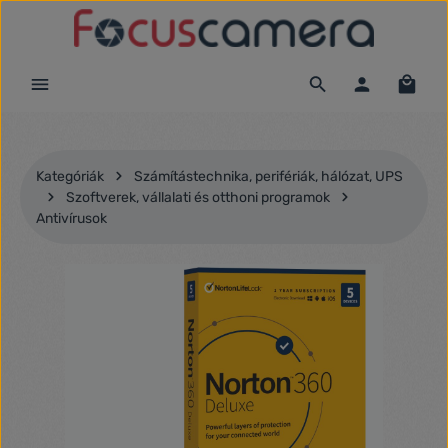
Ugrás a fő tartalomra
Kategóriák
Számítástechnika, perifériák, hálózat, UPS
Szoftverek, vállalati és otthoni programok
Antivírusok
Képgaléria kihagyása