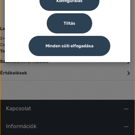
Konfigurálás
Jótállás (Jogi személy):
12 Hónap
Tiltás
Leírás
2+1 év garancia A Russell Hobbs Colour Control Pro Ultra vasaló
Colour Control technológiájának köszönhetően intuitívvá és…
Minden süti elfogadása
Továbbiak
Szállítási információk
Értékelések
Kapcsolat
Információk