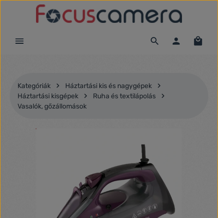
Ugrás a fő tartalomra
Kategóriák
Háztartási kis és nagygépek
Háztartási kisgépek
Ruha és textilápolás
Vasalók, gőzállomások
Képgaléria kihagyása