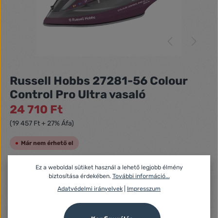
Russell Hobbs 27281-56 Colour
Control Pro Ultra vasaló
24 710 Ft
(19 457 Ft + 27% Áfa)
Már nem érhető el
Azonosító:
Ez a weboldal sütiket használ a lehető legjobb élmény
1351874
biztosítása érdekében.
További információ...
Gyártó száma:
Adatvédelmi irányelvek
|
Impresszum
27281-56
Fogyasztói jótállás:
24 Hónap