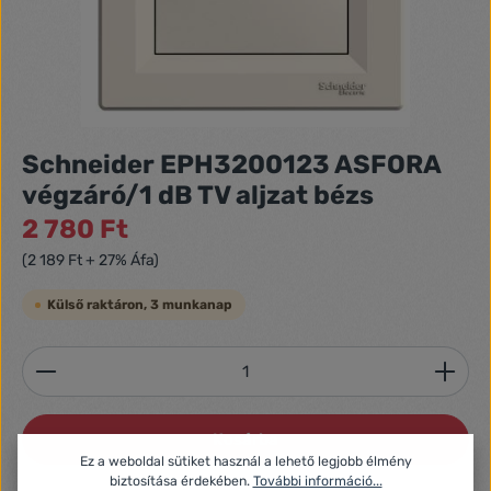
Schneider EPH3200123 ASFORA
végzáró/1 dB TV aljzat bézs
2 780 Ft
(2 189 Ft + 27% Áfa)
Külső raktáron, 3 munkanap
Termékmennyiség: Adja meg a kívánt mennyiséget
Kosárba
Ez a weboldal sütiket használ a lehető legjobb élmény
biztosítása érdekében.
További információ...