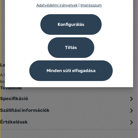
Azonosító:
Adatvédelmi irányelvek
|
Impresszum
1114452
Gyártó száma:
EPH3200123
Konfigurálás
Fogyasztói jótállás:
12 Hónap
Jótállás (Jogi személy):
12 Hónap
Tiltás
Leírás
Minden süti elfogadása
A Schneider Electric Asfora TV aljzat EPH3200123, bézs színű,
komplett szerelvény. Ennek a TV aljzatnak nincs áramellátása.…
Továbbiak
Specifikáció
Szállítási információk
Értékelések