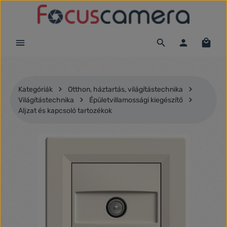
Ugrás a fő tartalomra
Kategóriák
Otthon, háztartás, világítástechnika
Világítástechnika
Épületvillamossági kiegészítő
Aljzat és kapcsoló tartozékok
Képgaléria kihagyása