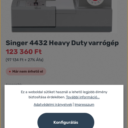
Singer 4432 Heavy Duty varrógép
123 360 Ft
(97 134 Ft + 27% Áfa)
Már nem érhető el
Azonosító:
1219529
Ez a weboldal sütiket használ a lehető legjobb élmény
Gyártó száma:
biztosítása érdekében.
További információ...
S4432
Adatvédelmi irányelvek
|
Impresszum
Fogyasztói jótállás:
24 Hónap
Jótállás (Jogi személy):
Konfigurálás
12 Hónap