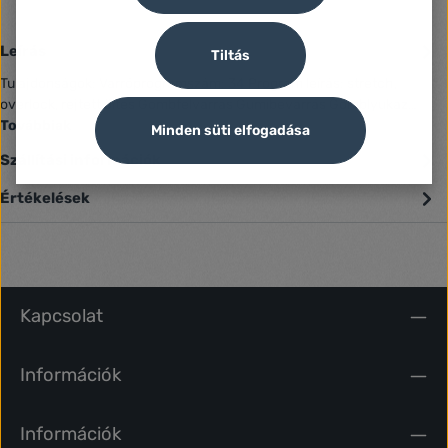
Leírás
Tiltás
Tulajdonságok: Varróprogramszám: 34 Program leírás: stretch,
overlock, rejtett öltés Gombfelvarrás Gumibevarrás Gomblyukaz…
Továbbiak
Minden süti elfogadása
Szállítási információk
Értékelések
Kapcsolat
Információk
Információk