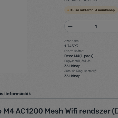
Külső raktáron, 4 munkanap
Termékmennyiség: 
Azonosító:
1174593
Gyártó száma:
Deco M4(1-pack)
Fogyasztói jótállás:
36 Hónap
Jótállás (Jogi személy):
36 Hónap
ási információk
 M4 AC1200 Mesh Wifi rendszer (