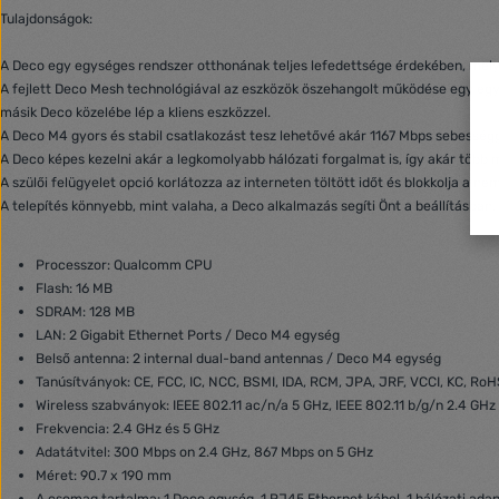
Tulajdonságok:
A Deco egy egységes rendszer otthonának teljes lefedettsége érdekében, mely
A fejlett Deco Mesh technológiával az eszközök öszehangolt működése egy egy
másik Deco közelébe lép a kliens eszközzel.
A Deco M4 gyors és stabil csatlakozást tesz lehetővé akár 1167 Mbps sebességg
A Deco képes kezelni akár a legkomolyabb hálózati forgalmat is, így akár több
A szülői felügyelet opció korlátozza az interneten töltött időt és blokkolja a 
A telepítés könnyebb, mint valaha, a Deco alkalmazás segíti Önt a beállításban.
Processzor: Qualcomm CPU
Flash: 16 MB
SDRAM: 128 MB
LAN: 2 Gigabit Ethernet Ports / Deco M4 egység
Belső antenna: 2 internal dual-band antennas / Deco M4 egység
Tanúsítványok: CE, FCC, IC, NCC, BSMI, IDA, RCM, JPA, JRF, VCCI, KC, Ro
Wireless szabványok: IEEE 802.11 ac/n/a 5 GHz, IEEE 802.11 b/g/n 2.4 GHz
Frekvencia: 2.4 GHz és 5 GHz
Adatátvitel: 300 Mbps on 2.4 GHz, 867 Mbps on 5 GHz
Méret: 90.7 x 190 mm