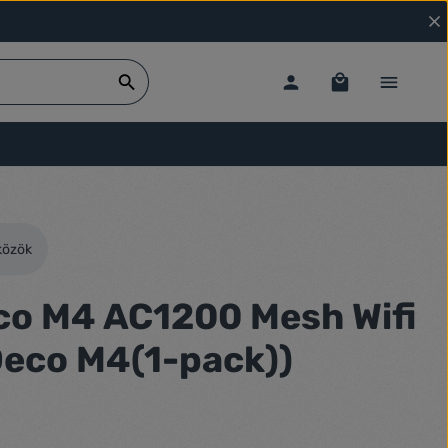
közök
co M4 AC1200 Mesh Wifi
Deco M4(1-pack))