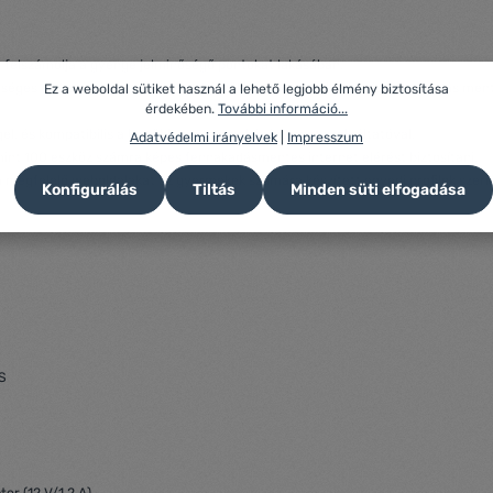
 felszámolja a gyenge jelminőségű pontokat lakásában.
séges otthoni hálózatot alkot. A készülékek automatikusan és fennakadás ment
Ez a weboldal sütiket használ a lehető legjobb élmény biztosítása
érdekében.
További információ...
el, és kompatibilis a legtöbb modemmel és internet szolgáltatóval.
Adatvédelmi irányelvek
|
Impresszum
 mint 100 eszköz számra képes fennakadásmentes internet elérést biztosítani.
nem megfelelő weboldalakat az gyermekek számára készített egyedi profilok szerin
Konfigurálás
Tiltás
Minden süti elfogadása
HS