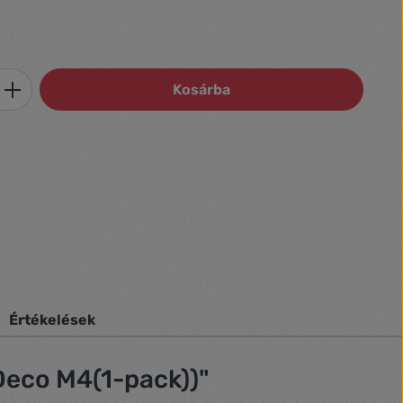
Adja meg a kívánt mennyiséget, vagy h
Kosárba
Értékelések
Deco M4(1-pack))"