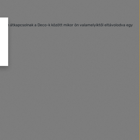
esen átkapcsolnak a Deco-k között mikor ön valamelyiktől eltávolodva egy
t.