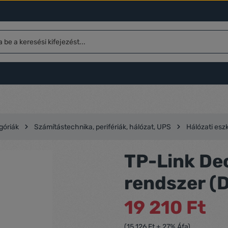
góriák
Számítástechnika, perifériák, hálózat, UPS
Hálózati esz
TP-Link De
rendszer (
19 210 Ft
(15 126 Ft + 27% Áfa)