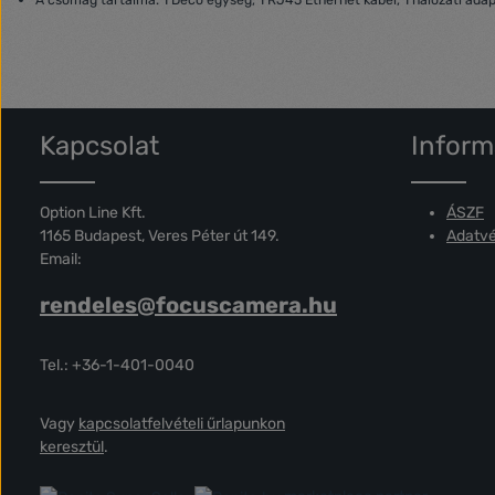
A csomag tartalma: 1 Deco egység, 1 RJ45 Ethernet kábel, 1 hálózati adapt
Kapcsolat
Inform
Option Line Kft.
ÁSZF
1165 Budapest, Veres Péter út 149.
Adatvé
Email:
rendeles@focuscamera.hu
Tel.: +36-1-401-0040
Vagy
kapcsolatfelvételi űrlapunkon
keresztül
.