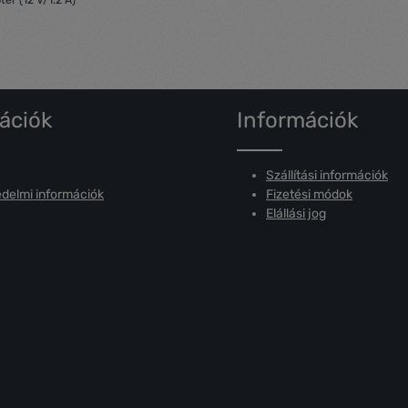
er (12 V/1.2 A)
ációk
Információk
Szállítási információk
delmi információk
Fizetési módok
Elállási jog