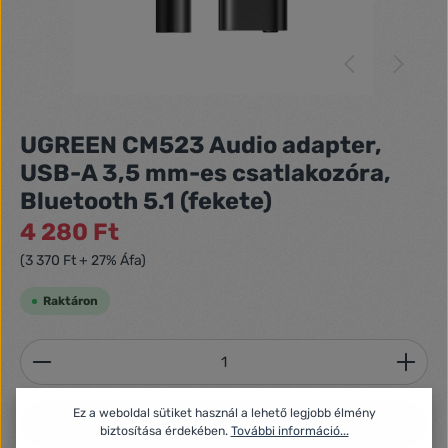
UGREEN CM523 Audio adapter,
USB-A 3,5 mm-es csatlakozóra,
Bluetooth 5.1 (fekete)
4 280 Ft
(3 370 Ft + 27% Áfa)
Raktáron
Termékmennyiség: Adja meg a kívánt mennyiséget
Ez a weboldal sütiket használ a lehető legjobb élmény
Kosárba
biztosítása érdekében.
További információ...