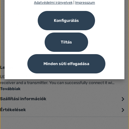
Adatvédelmi irányelvek
|
Impresszum
Azonosító:
1216138
Gyártó száma:
Konfigurálás
60300
Fogyasztói jótállás:
24 Hónap
Jótállás (Jogi személy):
Tiltás
24 Hónap
Minden süti elfogadása
Leírás
UGREEN CM523 Audio Adapter The CM523 adapter serves as both a
receiver and a transmitter. You can successfully connect it wi…
Továbbiak
Szállítási információk
Értékelések