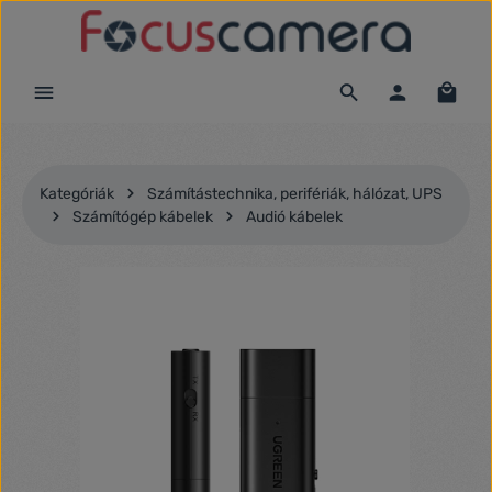
Ugrás a fő tartalomra
Kategóriák
Számítástechnika, perifériák, hálózat, UPS
Számítógép kábelek
Audió kábelek
Képgaléria kihagyása