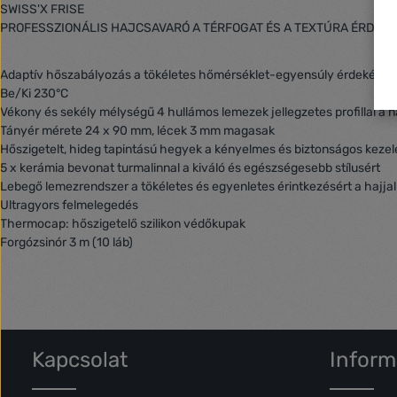
SWISS'X FRISE
PROFESSZIONÁLIS HAJCSAVARÓ A TÉRFOGAT ÉS A TEXTÚRA ÉRDEK
Adaptív hőszabályozás a tökéletes hőmérséklet-egyensúly érdekében
Be/Ki 230°C
Vékony és sekély mélységű 4 hullámos lemezek jellegzetes profillal a
Tányér mérete 24 x 90 mm, lécek 3 mm magasak
Hőszigetelt, hideg tapintású hegyek a kényelmes és biztonságos keze
5 x kerámia bevonat turmalinnal a kiváló és egészségesebb stílusért
Lebegő lemezrendszer a tökéletes és egyenletes érintkezésért a hajjal
Ultragyors felmelegedés
Thermocap: hőszigetelő szilikon védőkupak
Forgózsinór 3 m (10 láb)
Kapcsolat
Inform