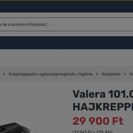
Szépségápolás, egészségmegőrzés, higiénia
Hajápolás
H
Valera 101
HAJKREPP
29 900 Ft
(23 543 Ft + 27% Áfa)