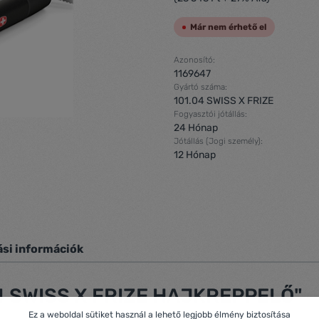
Már nem érhető el
Azonosító:
1169647
Gyártó száma:
101.04 SWISS X FRIZE
Fogyasztói jótállás:
24 Hónap
Jótállás (Jogi személy):
12 Hónap
ási információk
04 SWISS X FRIZE HAJKREPPELŐ"
Ez a weboldal sütiket használ a lehető legjobb élmény biztosítása