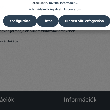
érdekében.
További információ...
ÉBEN
Adatvédelmi irányelvek
|
Impresszum
Konfigurálás
Tiltás
Minden süti elfogadása
 nagyon jól megjelölt hullámmintázatok érdekében
lés érdekében
ációk
Információk