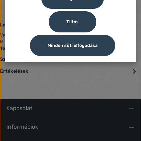
24 Hónap
Tiltás
Leírás
Ventaris T300W PS fehér thumb grip (8db) PS4/PS5 kontrollerhez
Mostantól úgy játszhatsz, mint a profik. Nem lesz többé elhi…
Minden süti elfogadása
Továbbiak
Szállítási információk
Értékelések
Kapcsolat
Információk