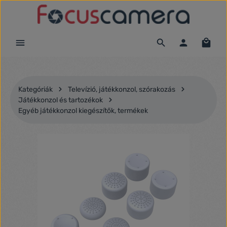
Ugrás a fő tartalomra
Kategóriák
Televízió, játékkonzol, szórakozás
Játékkonzol és tartozékok
Egyéb játékkonzol kiegészítők, termékek
Képgaléria kihagyása