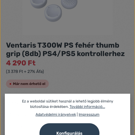
Ventaris T300W PS fehér thumb
grip (8db) PS4/PS5 kontrollerhez
4 290 Ft
(3 378 Ft + 27% Áfa)
Már nem érhető el
Azonosító:
Ez a weboldal sütiket használ a lehető legjobb élmény
1200979
biztosítása érdekében.
További információ...
Gyártó száma:
Adatvédelmi irányelvek
|
Impresszum
T300W PS
Fogyasztói jótállás:
24 Hónap
Jótállás (Jogi személy):
Konfigurálás